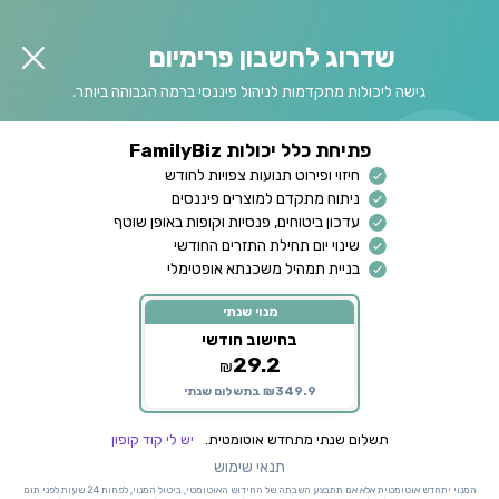
שדרוג לחשבון פרימיום
גישה ליכולות מתקדמות לניהול פיננסי ברמה הגבוהה ביותר.
פתיחת כלל יכולות FamilyBiz
חיזוי ופירוט תנועות צפויות לחודש
ניתוח מתקדם למוצרים פיננסים
עדכון ביטוחים, פנסיות וקופות באופן שוטף
שינוי יום תחילת התזרים החודשי
בניית תמהיל משכנתא אופטימלי
מנוי שנתי
בחישוב חודשי
29.2
₪
₪349.9 בתשלום שנתי
תשלום שנתי מתחדש אוטומטית.
יש לי קוד קופון
תנאי שימוש
המנוי יתחדש אוטומטית אלא אם תתבצע השבתה של החידוש האוטומטי, ביטול המנוי, לפחות 24 שעות לפני תום