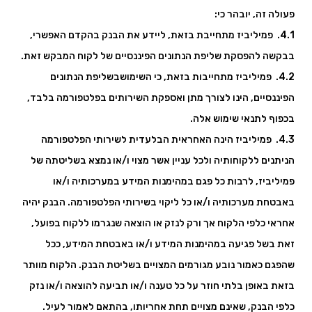
פעולה זה, יובהר כי:
4.1. פמיליביז מתחייבת בזאת, ליידע את הבנק בהקדם האפשרי,
בבקשה להפסקת שליפת הנתונים הפיננסיים של לקוח המבקש זאת.
4.2. פמיליביז מתחייבות בזאת, כי השימושבשליפת הנתונים
הפיננסיים, הינו לצורך מתן ואספקת השירותים בפלטפורמה בלבד,
בכפוף לתנאי שימוש אלה.
4.3. פמיליביז הינה האחראית הבלעדית לשירותי הפלטפורמה
הניתנים ללקוחותיה ולכל עניין אשר מצוי ו/או נמצא בשליטתה של
פמיליביז, לרבות כל פגם במהימנות המידע במערכותיה ו/או
באבטחת מערכותיה ו/או כל ליקוי בשירותי הפלטפורמה. הבנק יהיה
אחראי כלפי הלקוח אך ורק לנזק או הוצאה שנגרמו ללקוח בפועל,
זאת בשל פגיעה במהימנות המידע ו/או באבטחת המידע, ככל
שהפגם כאמור נובע מגורמים המצויים בשליטת הבנק. הלקוח מוותר
בזאת באופן בלתי חוזר על כל טענה ו/או תביעה להוצאה ו/או נזק
כלפי הבנק, שאינם מצויים תחת אחריותו, בהתאם לאמור לעיל.