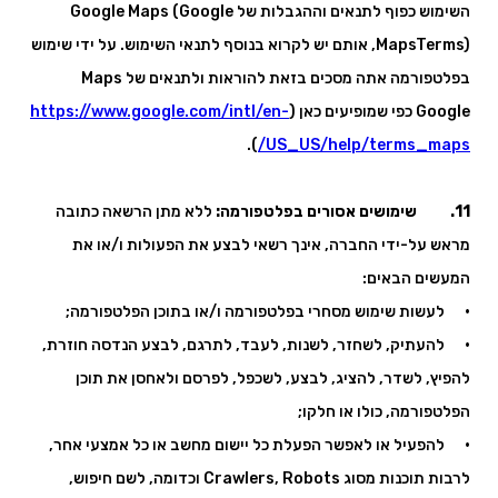
השימוש כפוף לתנאים וההגבלות של Google Maps (Google
MapsTerms), אותם יש לקרוא בנוסף לתנאי השימוש. על ידי שימוש
בפלטפורמה אתה מסכים בזאת להוראות ולתנאים של Maps
Google כפי שמופיעים כאן (
https://www.google.com/intl/en-
).
US_US/help/terms_maps/
11. שימושים אסורים בפלטפורמה:
ללא מתן הרשאה כתובה
מראש על-ידי החברה, אינך רשאי לבצע את הפעולות ו/או את
המעשים הבאים:
· לעשות שימוש מסחרי בפלטפורמה ו/או בתוכן הפלטפורמה;
· להעתיק, לשחזר, לשנות, לעבד, לתרגם, לבצע הנדסה חוזרת,
להפיץ, לשדר, להציג, לבצע, לשכפל, לפרסם ולאחסן את תוכן
הפלטפורמה, כולו או חלקו;
· להפעיל או לאפשר הפעלת כל יישום מחשב או כל אמצעי אחר,
לרבות תוכנות מסוג Crawlers, Robots וכדומה, לשם חיפוש,