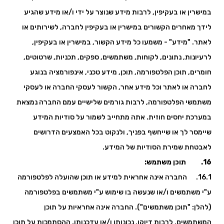
במישרין או בעקיפין, לרבות מידע שנוצר על ידי ו/או מידע שהגיע
לידך מאחרים הקשורים במישרין או בעקיפין לחברה, לשירותים או
לאתר. "מידע" - משמעו כל מידע הקשור, במישרין או בעקיפין,
לרעיונות, נתונים, לקוחות, משתמשים, ספקים, תכניות, שרטוטים,
חומרים, תוכן הפלטפורמה, תוכן, מידע טכני, אינפורמציה בנוגע
לחברה או לאתר וכל מידע אחר, הקשור לעסקי החברה או לעסקי
משתמשי הפלטפורמה, לרבות גורמים שלישיים עמם החברה נמצאת
במערכת יחסים חוזית. אתה מתחייב לשמור על סודיות המידע
שיימסר לך או שייחשף בפניך, ולנקוט בכל האמצעים הדרושים
לאבטחת שמירת הסודיות של המידע.
16. תוכן משתמש:
16.1. החברה אינה אחראית למידע או תוכן שהועלה לפלטפורמה
ע"י משתמשים ו/או שנעשה בו שימוש ע"י משתמשים בפלטפורמה
(להלן: "תוכן משתמשים"). החברה אינה אחראיות על תוכן
המשתמשים, לרבות דיוקו, נכונותו ו/או עדכנותו. ההסתמכות על תוכן