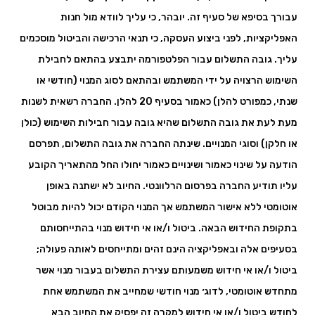
עבורך בסיפא של סעיף זה. יובהר, כי עליך לוודא מול חנות
האפליקציות, לפני ביצוע העסקה, כי תנאי הרכישה והביטול מוסכמים
עליך. גובה התשלום עבור הפלטפורמה יתבצע בהתאם לחבילת
השימוש הרצויה על ידי המשתמש ובהתאם לסוג המנוי (חודשי או
שנתי, כמפורט להלן) כאמור בסעיף 20 להלן. החברה רשאית לשנות
מעת לעת את גובה התשלום שהיא גובה עבור חבילות השימוש (כולן
או חלקן) וסוגי המנויים. שינתה החברה את גובה התשלום, תפרסם
הודעה על שינוי כאמור ושינויים כאמור יחולו החל מהתאריך הקובע
עליו תודיע החברה בפרסום הרלוונטי. החיוב לא ישתנה באופן
אוטומטי ללא אישור המשתמש אך המנוי הקודם יכול להיות מבוטל
בתקופת החידוש הבאה. ביטול ו/או אי חידוש מנוי בהתייחסותם
בסעיפים אלה ובאפליקציה הינם זהים ומתייחסים לאותה פעולה;
ביטול ו/או אי חידוש משמעותם עצירת התשלום בעבור מנוי אשר
מתחדש אוטומטי, לדוג׳ מנוי חודשי שמחייב את המשתמש אחת
לחודש ביטול ו/או אי חידוש למקרה זה יפסיק את החיוב הבא