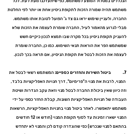
הנכללים במסלול המוצע למשתמש, כפי שיתעדכנו מעת לעת. לכל
משתמש תהיה שמורה הזכות לתקופת ניסיון אחת או יותר לפי החלטת
החברה, ולעניין שימוש יראו גם צד ג' הפועל לטובת אותו משתמש.
מבלי לגרוע מהאמור לעיל, החברה שומרת לעצמה את הזכות שלא
להעניק תקופת ניסיון בכל מקרה שבו תמצא לנכון כיקיים חשש
שמשתמש הפר את הוראות תנאי השימוש. כמו כן, החברה שומרת
לעצמה את הזכות לבטל את תקופת הניסיון, אם תראה בכך לנכון.
7. ביטול השירות והחזרים כספיים:
המשתמש רשאי לבטל את
המנוי, לרבות את מנוי ה"פרימיום", דרך חנויות האפליקציות בלבד,
וזה כיוון שאין ביכולת החברה לבטל מנוי וזאת עקב הגדרות ושיטת
העבודה של חנויות האפליקציות השונות, קבלת החזר כספי על ידי
משתמש יתאפשרו. לאחר ביטול מנוי בחנויות האפליקציות, הרשאות
המנוי ישארו זמינות עד לסוף תקופת המנוי (חודש או 12 חודשים
בהתאם למנוי שנכרש) כפי שהוגדרה קודם לכן והמנוי לא יתחדש