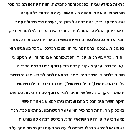
לראות במידע שניתן בפלטפורמה כהמלצה, חוות דעת או תמיכה מכל
סוג שהוא והוא אינו מהווה בשום אופן עצה פיננסית. כל פעולה
שנעשית על-ידך, בהתבסס על תוכן זה, נעשית לפי שיקול דעתך
ובאחריותך המלאה והמוחלטת. החברה אינה ערבה לשלמות או דיוק
המידע המוצג בפלטפורמה ואינה נושאת באחריות לשגיאות כלשהן
בפעולות שננקטו בהסתמך עליהן. מצבו הכלכלי של כל משתמש הוא
ייחודי, וכל ייעוץ הניתן על ידי הפלטפורמה אינו מהווה ייעוץ מקצועי
ו/או הדרכה. עליך לשקול קבלת מידע נוסף לפני קבלת החלטה
סופית כלשהיא. השירותים יינתנו בהתאם לחבילת השימוש הנרכשת
על ידי המשתמש ("חבילת שימוש"). מובהר כי כל חבילת שימוש
תאפשר היקף שונה של שירותים. למידע נוסף עבור חבילות השימוש,
היקף השירותים הכלול בהם ועלותן ניתן למצוא באזור האישי
באפליקציה, תחת הפרופיל האישי של המשתמש. בהתאם לכך, הנך
מאשר כי על-פי הדין הישראלי החל, הפלטפורמה אינה מורשית
לשמש או להיחשב כפלטפורמה לייעוץ השקעות ורק מי שמוסמך על פי