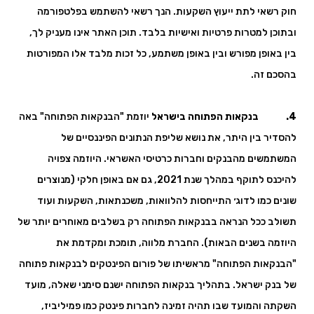
חוק רשאי לתת ייעוץ השקעות. הנך רשאי להשתמש בפלטפורמה
ובתוכן למטרות פרטיות ואישיות בלבד. תוכן האתר אינו מעניק לך,
בין באופן מפורש ובין באופן משתמע, כל זכות מלבד אלו המפורטות
בהסכם זה.
4. בנקאות הפתוחה בישראל
יוזמת "הבנקאות הפתוחה" באה
להסדיר בין היתר, את נושא שליפת הנתונים הפיננסיים של
המשתמשים מהבנקים וחברות כרטיסי האשראי. היוזמה צפויה
להיכנס לתוקף במהלך שנת 2021, גם אם באופן חלקי (מנוצרים
שונים כמו לדוג׳ התייחסות להלוואות, משכנתאות, השקעות ועוד
תשולב ככל הנראה בבנקאות הפתוחה רק בשלבים מאוחרים יותר של
היוזמה בשנים הבאות). החברת מלווה, תומכת ומקדמת את
"הבנקאות הפתוחה" מראשיתו של פורום הפינטקים לבנקאות פתוחה
של בנק ישראל. בתהליך בנקאות הפתוחה ישנם סימני שאלה, מועד
השקתה והמועד שבו תהיה זמינה לחברות פינטק כמו פמיליביז,