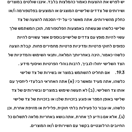
יש לפרש את ההצעות כאמור כהמלצות בלבד. איננו שולטים במוצרים
ושירותים של צדדים שלישיים המוצגים או המוצעים בפלטפורמה ו/או
כחלק מהשירותים. אתה מאשר כי על ידי הסכמה להצעה של צד
שלישי כלשהו שנעשתה באמצעות הפלטפורמה, תוכן המשתמש שלך
עשוי להיות מופץ עם צדדים שלישיים נוספים אשר עשויים להיות
כפופים לחוקי פרטיות ומדיניות פרטיות מחמירים פחות. קבלת הצעה
כלשהי כאמור, הינה באחריותך המלאה, ותנאי השימוש והמדיניות של
הצד השלישי יחולו לגביך, לרבות נוהלי הפרטיות ואיסוף מידע .
19.3. אם תחליט להשתמש במוצר או בשירות של צד שלישי
כלשהו, ​​אתה מעיד ומאשר כי: (א) אתה האחראי הבלעדי ליחסיך עם
אותו צד השלישי, (ב) לא תעשה שימוש במוצרים ובשירותים של צד
שלישי באופן המפר או פוגע בזכויות שלנו או בזכויות של צד שלישי
כלשהו, ​​או עבור כל פעילות בלתי חוקית, פלילית או מזויפת אחרת, וכן
(ג), אלא אם נודיע לך אחרת, אתה נושא באחריות מלאה לתשלום כל
החיובים הרלוונטיים בקשר עם השירותים ו/או המוצרים.