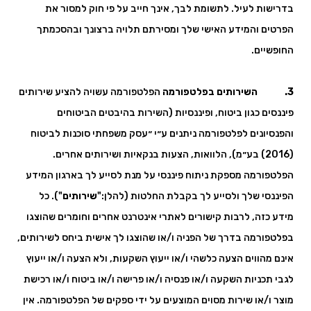
בדרישות לעיל. לתשומת לבך, אינך חייב על פי חוק למסור את
הפרטים והמידע האישי שלך ומסירתם תלויה ברצונך ובהסכמתך
החופשיים.
3. השירותים בפלטפורמה
הפלטפורמה עשויה להציע שירותים
פיננסים כגון ביטוח, ופיננסיות (השירות בהיבטים הביטוחים
והפנסיונים לפלטפורמה ניתנים ע״י ״עסק משפחתי סוכנות לביטוח
(2016) בע״מ), הלוואות, הצעות בנקאיות ושירותים אחרים.
הפלטפורמה מספקת ניתוח פיננסי על מנת לסייע לך בארגון המידע
הפיננסי שלך ולסייע לך בקבלת החלטות (להלן:"
שירותים
"). כל
מידע כזה, לרבות קישורים לאתרי אינטרנט אחרים וחומרים שהוצגו
בפלטפורמה בדרך של הפניה ו/או שהוצגו לך אישית ביחס לשירותים,
אינם מהווים הצעה כלשהי ו/או ייעוץ השקעות, ולא הצעה ו/או ייעוץ
לגבי תכניות השקעה ו/או פנסיה ו/או פרישה ו/או ביטוח ו/או רכישת
מוצר ו/או שירות מסוים המוצעים על ידי ספקים של הפלטפורמה. אין