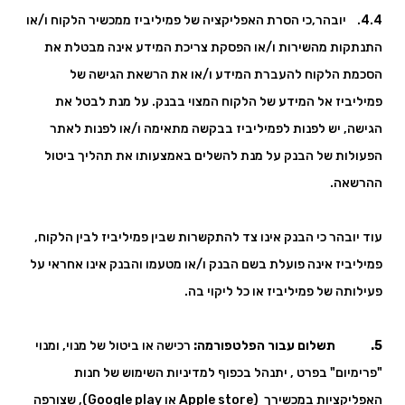
4.4. יובהר,כי הסרת האפליקציה של פמיליביז ממכשיר הלקוח ו/או
התנתקות מהשירות ו/או הפסקת צריכת המידע אינה מבטלת את
הסכמת הלקוח להעברת המידע ו/או את הרשאת הגישה של
פמיליביז אל המידע של הלקוח המצוי בבנק. על מנת לבטל את
הגישה, יש לפנות לפמיליביז בבקשה מתאימה ו/או לפנות לאתר
הפעולות של הבנק על מנת להשלים באמצעותו את תהליך ביטול
ההרשאה.
עוד יובהר כי הבנק אינו צד להתקשרות שבין פמיליביז לבין הלקוח,
פמיליביז אינה פועלת בשם הבנק ו/או מטעמו והבנק אינו אחראי על
פעילותה של פמיליביז או כל ליקוי בה.
5. תשלום עבור הפלטפורמה:
רכישה או ביטול של מנוי, ומנוי
"פרימיום" בפרט , יתנהל בכפוף למדיניות השימוש של חנות
האפליקציות במכשירך (Apple store או Google play), שצורפה