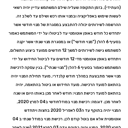
(העתידי), בזמן התקופה שעליה שילם המשתמש עדיין יהיה רשאי
לעשות שימוש באפליקציה ובמנוי אותו רכש ושילם עד לשלב זה.
ההרשמה לשירותים יכולה להתבצע במסגרת של מנוי חודשי אשר
יתחדש כל חודש באופן אוטומטי עד לביטולו על ידי המשתמש כאמור
בסעיף 6 להלן ("מנוי חודשי") או במסגרת מנוי שנתי אשר יקנה
למשתמש גישה לשירותים למשך 12 חודשים ממועד ביצוע התשלום,
ויתחדש באופן אוטומטי מדי 12 חודשים עד לביטול החידוש על ידי
המשתמש כאמור בסעיף 6 להלן ("מנוי שנתי"). בגין עסקה לרכישת
מנוי אשר מתבצעת במהלך חודש קלנדרי, מועד תחילת המנוי יהיה
בהתאם למועד הרכישה. מועד החידוש או ביטול בהתאמה, יהיה
בהתאם למועד רכישת המנוי: חודש לאחר מכן באותו היום או שנה
לאחר מכן. דוגמה: רכישת מנוי במודלחודשי ב04 למרץ 2020,
המנוי יהיה בתוקף עד ה03 לאפריל 2020 בחצות ויתחדש
אוטומטית אלא אם בוטל קודם לכן. רכישת מנוי במודל שנתי ב 04
למרץ 2020, המנוי יהיה בתוקף עדה 03 למרץ 2021 (שנה לאחר