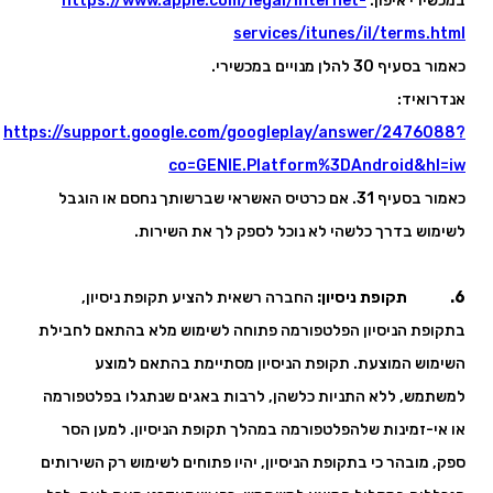
במכשירי איפון:
https://www.apple.com/legal/internet-
services/itunes/il/terms.html
כאמור בסעיף 30 להלן מנויים במכשירי.
אנדרואיד:
https://support.google.com/googleplay/answer/2476088?
co=GENIE.Platform%3DAndroid&hl=iw
כאמור בסעיף 31. אם כרטיס האשראי שברשותך נחסם או הוגבל
לשימוש בדרך כלשהי לא נוכל לספק לך את השירות.
6. תקופת ניסיון:
החברה רשאית להציע תקופת ניסיון,
בתקופת הניסיון הפלטפורמה פתוחה לשימוש מלא בהתאם לחבילת
השימוש המוצעת. תקופת הניסיון מסתיימת בהתאם למוצע
למשתמש, ללא התניות כלשהן, לרבות באגים שנתגלו בפלטפורמה
או אי-זמינות שלהפלטפורמה במהלך תקופת הניסיון. למען הסר
ספק, מובהר כי בתקופת הניסיון, יהיו פתוחים לשימוש רק השירותים