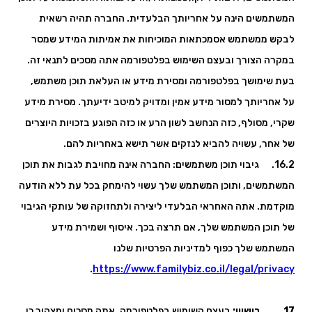
המשתמשים הינה על אחריותך הבלעדית. החברה תהיה רשאית
לבקש ממשתמש אסמכתאות המוכיחות את אמיתות המידע שמסר
במקרה הצורך ובעצם השימוש בפלטפורמה אתה מסכים לתנאי זה.
בעת שימושך בפלטפורמה ומסירת מידע או העלאת תוכן משתמש,
על אחריותך למסור מידע אמין ומדויק למיטב ידיעתך. מסירת מידע
שקרי, מסולף, כזה הנחשב לשון הרע או כזה הפוגע בזכויות היוצרים
של אחר, עשויה להביא לנזקים אשר תישא באחריות להם.
16.2. גיבוי תוכן משתמשים: החברה אינה מחויבת לגבות את תוכן
המשתמשים, ותוכן המשתמש שלך עשוי להימחק בכל עת ללא הודעה
מוקדמת. אתה האחראי הבלעדי ליצירה ולתחזוקה של עותקי הגיבוי
של תוכן המשתמש שלך, אם תרצה בכך. איסוף ושמירת מידע
המשתמש שלך כפוף למדיניות הפרטיות שלנו
.
https://www.familybiz.co.il/legal/privacy
17. רישיון:
בעצם השימוש בפלטפורמה, אתה מסכים ומצהיר כי