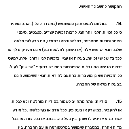
המקושר לחשבונך האישי.
14. בעלות:
למעט תוכן המשתמש (כמוגדר להלן), אתה מצהיר
כי כל זכויות הקניין הרוחני, לרבות זכויות יוצרים, פטנטים, סימני
מסחר וסודות מסחריים, בפלטפורמה ובתוכנו, הם בבעלות מלאה
שלנו. תנאי שימוש אלה (או גישתך לפלטפורמה) אינם מעניקים לך או
לכל צד שלישי זכויות, בעלות או עניין בזכויות קניין רוחני אלה, למעט
זכויות הגישה המוגבלות המפורטות במפורש בסעיף "הרישיון" לעיל.
כל הזכויות שאינן מועברות בהתאם להוראות תנאי השימוש, הינם
בבעלות מלאה של החברה.
15. סודיות:
אתה מתחייב לשמור בסודיות מוחלטת ולא לגלות
או להעביר, במישרין או בעקיפין, לכל אדם או גוף כלשהו, כל מידע
אשר הגיע או יגיע לרשותך בין בעל פה, בכתב או בכל צורה או בכל
מדיה אחרת, במסגרת שימושך בפלטפורמה או עם החברה, בין