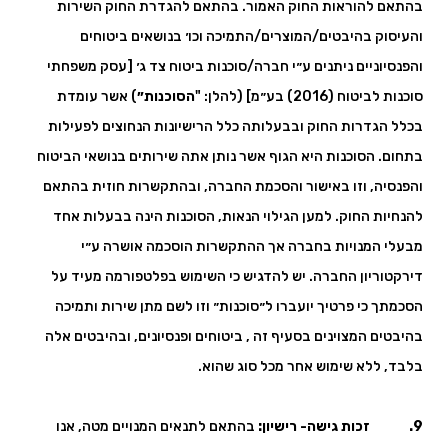
בהתאם להוראות החוק האמור. בהתאם להגדרת החוק השירות
והעיסוק בהיבטים/המוצרים/התמיכה וכו׳ בנושאים ביטוחים
והפנסיוניים ניתנים ע״י חברה/סוכנות ביטוח צד ג׳ [עסק משפחתי
סוכנות לביטוח (2016) בע״מ] (להלן: "
הסוכנות״
) אשר עומדת
בכלל הגדרות החוק ובבעלותה כלל הרישיונות הנחוצים לפעילות
בתחום. הסוכנות היא הגוף אשר נותן אתה שירותים בנושאי הביטוח
והפנסיה, וזו באישור והסכמת החברה, ובהתקשרות חוזית בהתאם
להנחיות החוק. למען הגילוי הנאות, הסוכנות הינה בבעלות אחד
מבעלי המנויות בחברה אך ההתקשרות הוסכמה אושרה ע״י
דירקטוריון החברה. יש להדגיש כי השימוש בפלטפורמה מעיד על
הסכמתך כי פרטיך יועברו ל״סוכנות״ וזו לשם מתן שירות ותמיכה
בהיבטים המצוינים בסעיף זה , ביטוחים ופנסיונים, ובהיבטים אלה
בלבד, ללא שימוש אחר מכל סוג שהוא.
9. זכות גישה- רישיון:
בהתאם לתנאים המנויים מטה, אנו