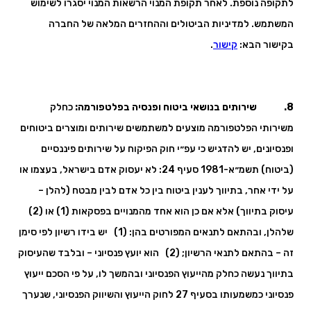
לתקופה נוספת. לאחר תקופת המנוי הרשאות המנוי יסגרו לשימוש
המשתמש. למדיניות הביטולים וההחזרים המלאה של החברה
בקישור הבא:
קישור
.
8. שירותים בנושאי ביטוח ופנסיה בפלטפורמה:
כחלק
משירותי הפלטפורמה מוצעים למשתמשים שירותים ומוצרים ביטוחים
ופנסיונים, יש להדגיש כי עפ״י חוק הפיקוח על שירותים פיננסיים
(ביטוח) תשמ״א-1981 סעיף 24: לא יעסוק אדם בישראל, בעצמו או
על ידי אחר, בתיווך לענין ביטוח בין כל אדם לבין מבטח (להלן –
עיסוק בתיווך) אלא אם כן הוא אחד מהמנויים בפסקאות (1) או (2)
שלהלן, ובהתאם לתנאים המפורטים בהן: (1) יש בידו רשיון לפי סימן
זה – בהתאם לתנאי הרשיון; (2) הוא יועץ פנסיוני – ובלבד שהעיסוק
בתיווך נעשה כחלק מהייעוץ הפנסיוני ובהמשך לו, על פי הסכם ייעוץ
פנסיוני כמשמעותו בסעיף 27 לחוק הייעוץ והשיווק הפנסיוני, שנערך