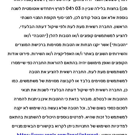
מכן) בחצות בלילה שבין ה 03 ל04 למרץ ויתחדש אוטומטית לשנה
נוספת אלא אם בוטל קודם לכן, לפני סוף תקופת המנוי השנתי
הראשון. החברה רשאית מעת לעת ולפי שיקול דעתה הבלעדי,
להציע למשתמשים קופונים ו/או הטבות להלן (״הטבה״ ו/או
״הטבות״) אשר יקנו הנחות או הטבות מסוימות ברכישת המוצרים
והשירותים השונים באתר ו/או האפליקציה ו/או השירות. פירוט אודות
הקופונים ואופן מימושם יהיה בהתאם להוראות החברה כפי שיימסרו
למשתמשים מעת לעת. החברה רשאית להציע את הטבה
למשתמשים מסוימים בלבד או לקבוצה מסוימת של משתמשים. כמו
כן, החברה רשאית לפי שיקול דעתה הבלעדי לשנות את תנאי
ההטבות או לבטלם. מובהר בזאת כי ההטבות אינן ניתנות להמרה
לסכום כספי בשום שלב, וכל הטבה שלא נעשה בה שימוש לא יקנה
למשתמש כל זכות שהיא. לפרטים נוספים היכולים להשתנות בהתאם
למדיניות השימוש של החנויות ניתן לקרוא בקישורים הבאים:מנויים