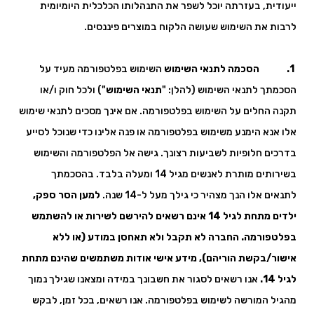
ייעודית, בעזרתה יוכל לשפר את התנהלותו הכלכלית היומיומית
לרבות את השימוש שעושה הלקוח במוצרים פיננסים.
1. הסכמה לתנאי השימוש
השימוש בפלטפורמה מעיד על
הסכמתך לתנאי השימוש (להלן: "
תנאי השימוש
") ולכל חוק ו/או
תקנה החלים על השימוש בפלטפורמה. אם אינך מסכים לתנאי שימוש
אלו אנא הימנע משימוש בפלטפורמה או פנה אלינו כדי שנוכל לסייע
בדרכים חלופיות לשביעות רצונך. גישה אל הפלטפורמה והשימוש
בשירותים מותרת לאנשים מגיל 14 ומעלה בלבד. בהסכמתך
לתנאים אלו הנך מצהיר כי גילך מעל ל-14 שנה.
למען הסר ספק,
ילדים מתחת לגיל 14 אינם רשאים להירשם לשירות או להשתמש
בפלטפורמה. החברה לא תקבל ולא תאחסן במודע (או ללא
אישור/בקשת הוריהם), מידע אישי אודות משתמשים שהינם מתחת
לגיל 14.
אנו רשאים לסגור את חשבונך במידה ומצאנו שגילך נמוך
מהגיל המורשה לשימוש בפלטפורמה. אנו רשאים, בכל זמן, לבקש