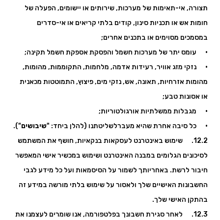
תצורה, אי-תאימות של מערכות, שירותים או יישומים, הפעלה של
חומות אש או תכניות סינון, קודים בלתי קריאים או אי-סדרים
במסמכים מסוימים או בתכנים אחרים;
· עומס יתר של מערכות חשמל והפסקת אספקת חשמל תקינה;
· נזקי מזג אוויר, רעידות אדמה, מלחמות, התקוממות, מהומות,
מהומות אזרחיות, תאונה, אש, נזקי מים, פיצוץ, התמוטטות מכאנית
או אסונות טבע;
· מגבלות ממשלתיות אורגולטוריות;
· כל סיבה אחרת שהיא מעברלשליטתנו (להלן ביחד: "
שיבושים
").
12.2. שימוש באינטרנט לעסקאות בנקאיות, חושף את המשתמש
לסיכונים הגלומים במבנה האינטרנט ושימוש במכשיר אישי המאפשר
חיבור לרשת. באחריותך לשמור על הסיסמאות ועל כל מידע לגבי
החשבונות האישיים שלך ולאסור על שימוש בלתי מורשה במידע זה
בהתקן האישי שלך.
12.3. לאחר סגירת חשבונך בפלטפורמה, אנו שומרים לעצמנו את