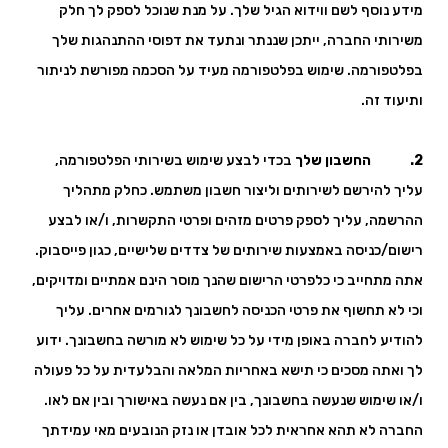
מידע נוסף לשם ווידוא הגיל שלך. על מנת שנוכל לספק לך חלק
משירותי החברה, ייתכן שננתר ונתעד את דפוסי ההתנהגות שלך
בפלטפורמה. שימוש בפלטפורמה מעיד על הסכמה מפורשת לניתור
ותיעוד זה.
2. החשבון שלך
בכדי לבצע שימוש בשירותי הפלטפורמה,
עליך להירשם לשירותים וליצור חשבון משתמש. כחלק מתהליך
ההרשמה, עליך לספק פרטים מזהים ופרטי התקשרות, ו/או לבצע
רישום/כניסה באמצעות שירותים של צדדים שלישיים, כגון פייסבוק.
אתה מתחייב כי כלפרטי הרישום שהנך מוסר הינם אמתיים ומדויקים,
וכי לא תחשוף את פרטי הכניסה לחשבונך לגורמים אחרים. עליך
להודיע לחברה באופן מידי על כל שימוש לא מורשה בחשבונך. ידוע
לך ואתה מסכים כי תישא באחריות המלאה והבלעדית על כל פעולה
ו/או שימוש שנעשה בחשבונך, בין אם נעשה באישורך ובין אם לאו.
החברה לא תהא אחראית לכל אובדן או נזק הנובעים מאי עמידתך