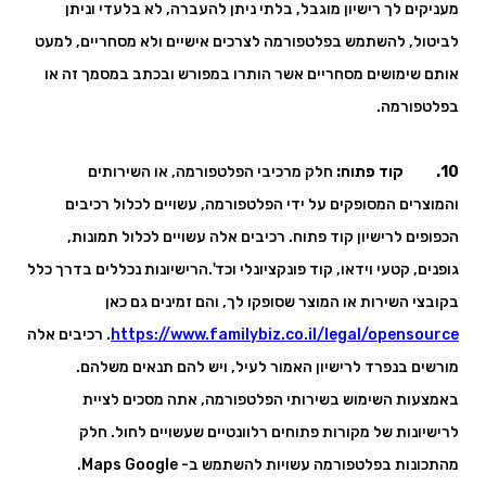
מעניקים לך רישיון מוגבל, בלתי ניתן להעברה, לא בלעדי וניתן
לביטול, להשתמש בפלטפורמה לצרכים אישיים ולא מסחריים, למעט
אותם שימושים מסחריים אשר הותרו במפורש ובכתב במסמך זה או
בפלטפורמה.
10. קוד פתוח:
חלק מרכיבי הפלטפורמה, או השירותים
והמוצרים המסופקים על ידי הפלטפורמה, עשויים לכלול רכיבים
הכפופים לרישיון קוד פתוח. רכיבים אלה עשויים לכלול תמונות,
גופנים, קטעי וידאו, קוד פונקציונלי וכד'.הרישיונות נכללים בדרך כלל
בקובצי השירות או המוצר שסופקו לך, והם זמינים גם כאן
https://www.familybiz.co.il/legal/opensource
. רכיבים אלה
מורשים בנפרד לרישיון האמור לעיל, ויש להם תנאים משלהם.
באמצעות השימוש בשירותי הפלטפורמה, אתה מסכים לציית
לרישיונות של מקורות פתוחים רלוונטיים שעשויים לחול. חלק
מהתכונות בפלטפורמה עשויות להשתמש ב- Maps Google.