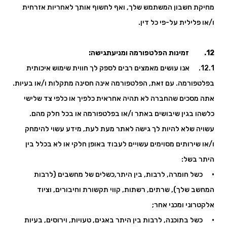
מחיקת חשבון המשתמש שלך, ואף לחשוף אותך לאחריות אזרחית
ו/או פלילית על-פי כל דין.
12. זמינות הפלטפורמה ומניעתגישה:
12.1. אנו עושים מאמצים רבים לספק לך חווית שימוש איכותית
בפלטפורמה. עם זאת, הפלטפורמה אינה חסינה מתקלות ו/או בעיות.
אתה מסכים שהחברה לא תהיה אחראית כלפיך או כלפי צד שלישי
כלשהו בגין שיבושים באתר ו/או בפלטפורמה או בכל חלק מהם.
עשויה שלא להיות לך גישה לאתר מעת לעת, מידע עשוי להימחק
ו/או שירותים מסוימים עשויים לעבוד באופן חלקי או לא בכלל בין
היתר בשל:
· כשל חומרה, לרבות, בין היתר,כשלים של מחשבים (לרבות
המחשב שלך), שרתים, רשתות, קווי תקשורת וחיבורים, וציוד
אלקטרוני ומכני אחר;
· כשל בתוכנה, לרבות בין היתר באגים, טעויות, וירוסים, בעיות