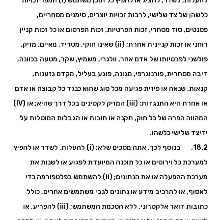
להעלות, לשדר, להציג או להפיץ כל תוכן משתמש (i) המפר זכויות
כלשהן של צד שלישי, לרבות זכויות יוצרים, סימנים מסחריים,
פטנטים, סוד מסחרי, זכות הפרטיות, זכות הפרסום או כל זכות קניין
רוחני או זכות קניינית אחרת; (ii) שאינו חוקי, מטריד, מאיים, מזיק,
פולשני לפרטיותו של אדם אחר, וולגרי, משמיץ, שקר, מטעה בכוונה,
דיבה מסחרית, פורנוגרפי, מגונה, פוגע בעליל, מקדם גזענות,
קנאות, שנאה או פיזית פגיעה מכל סוג שהוא כנגד כל קבוצה או אדם
או אחרת היא התנגדות; (iii) המזיק לקטינים בכל דרך שהיא; או (IV)
המהווה הפרה של כל חוק, תקנה או חובות או הגבלות המוטלות על
ידיצד שלישי כלשהו.
18.2. בנוסף לכך, אתה מסכים שלא: (i) להעלות, לשדר או להפיץ
למערכת כל וירוסים או כל תוכנה המיועדת לפגוע או לשנות את
מערכת ההפעלה או את הנתונים; (ii) להשתמש בפלטפורמה כדי
לאסוף, או להרכיב מידע או נתונים לגבי משתמשים אחרים, כולל
כתובות דואר אלקטרוני, ללא הסכמת המשתמש; (iii) להפריע, או