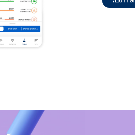
וש ההטבה