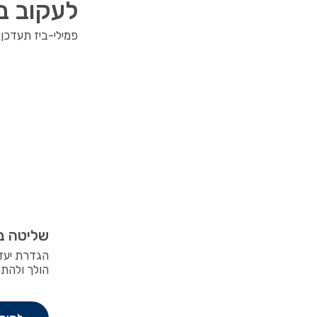
לעקוב בקל
פמילי-ביז תעדכן
שליטה ב
הגדרת יעדי
הולך ולהתח