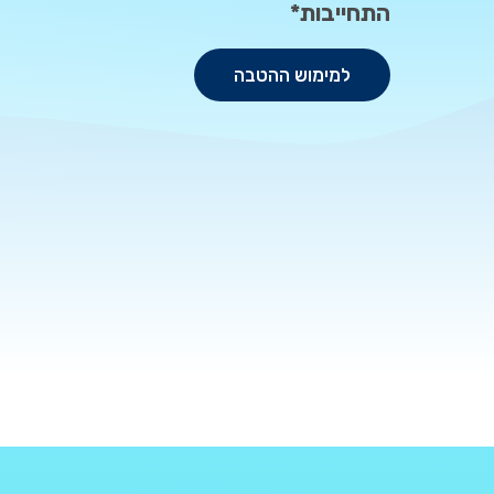
התחייבות*
למימוש ההטבה