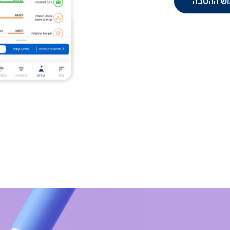
וש ההטבה