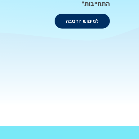
התחייבות*
למימוש ההטבה