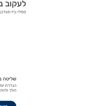
לעקוב בקל
פמילי-ביז תעדכן
שליטה ב
הגדרת יעדי
הולך ולהתח