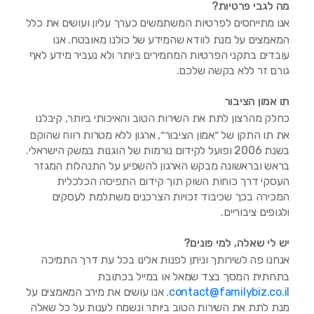
מה לגבי פרטיות?
אנו מתייחסים לפרטיות המשתמשים כערך עליון ועושים את כלל
המאמצים על מנת לוודא שהמידע של כולנו מאובטח. אנו
עובדים בתקני הפרטיות המחמירים ביותר ולא נעביר מידע לאף
גורם זר ללא בקשה שלכם.
תו אמון הציבור
כחלק מהרצון לתת את השירות הטוב והאיכותי ביותר, קיבלנו
את תו התקן של ״אמון הציבור״, ארגון ללא מטרות רווח שהוקם
בשנת 2006 ופועל לקידום נורמות של הוגנות במשק הישראלי.
בראש ובראשונה מבקש הארגון להשפיע על התנהלות המגזר
העסקי דרך כוחות השוק תוך קידום התפיסה הכלכלית
המכירה בכך שכיבוד זכויות הצרכנים משתלמת לעסקים
ולגופים ציבוריים.
יש לי שאלה, למי פונים?
אנחנו פה לשירותך וניתן לפנות אלינו בכל עת דרך התמיכה
בתחתית המסך בצד שמאל או במייל בכתובת
contact@familybiz.co.il
. אנו עושים את מירב המאמצים על
מנת לתת את השירות הטוב ביותר ונשמח לענות על כל שאלה