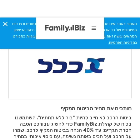
האמור באתר אינו מהווה יעוץ מקצועי או תחליף לייעוץ המתחשב בנתונים ובצרכים
< חזרה להטבות
המיוחדים של כל אדם. כל המסתמך על תכני האתר מבלי להיוועץ בבעל הרישיון
המתאים עושה זאת על אחריותו בלבד. האתר עושה שימוש בקבצי עוגיות כמפורט
ב
מדיניות הפרטיות.
חותכים את מחיר הביטוח המקיף
ביטוח הרכב לא חייב להיות "בור ללא תחתית". השתמשנו
בכוח של קהילת FamilyBiz כדי להשיג עבורכם הטבה
חסרת תקדים: עד 40% הנחה בביטוח המקיף לרכב. שמרו
על הרכב ועל הכיס באותה נשימה, עם כיסוי איכותי במחיר