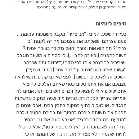
מה זה לקנות ״כי צריך״?; נדל״ן או מניות מה עדיף?; המספרים מאחורי
פיטורי ההייטק; בן אפלק ג'וניור עושה תאונה עם למבורגיני
טיפים ליומיום
בעידן השפע, המונח "אני צריך" מקבל משמעות עמומה...
פעם עצרתם ושאלתם את עצמכם מה זה לקנות "כי
צריך"? מה הוא אותו צורך והאם מדובר בצורך אמיתי?
חשוב להפנים (ולא רק להבין ;), כי כסף הוא משאב מוגבל
שצריכים להתנהל איתו לפי סדר עדיפויות ומה שנבחר
לעשות איתו יביא לוויתור על דבר אחר (כמובן שבעידן
השפע זה לא כל כך פשוט). לפני שאתם קונים, תשאלו את
עצמכם אם את אותו סכום כסף שאתם הולכים להוציא,
אתם יכולים אולי להוציא על דברים חשובים יותר. אנחנו לא
אומרים שצריך לקנות רק בגדים מיד שניה במקום ברשתות
הבגדים, או לאכול בחוץ במקום להכין בבית, אבל אנחנו כן
מפנים את תשומת ליבכם להפוך את בחירת הקניה שלכם
למודעת. זה בסדר להגיד "אני לא קונה את זה במחיר
הזה" וזה לא בהכרח כי "אין לי מספיק כסף", אלא כי יכול
להיות שהמחיר לא מצדיק את הקניה של המוצר או כי