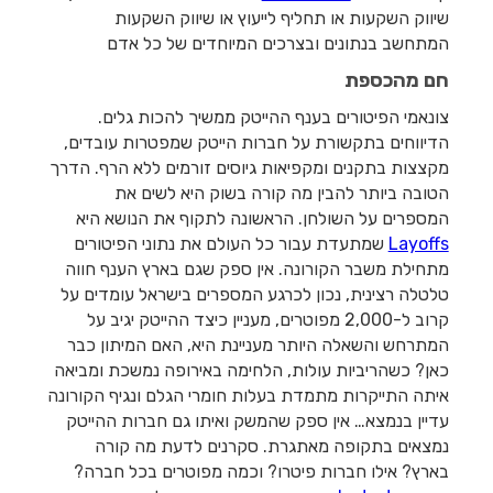
שיווק השקעות או תחליף לייעוץ או שיווק השקעות
המתחשב בנתונים ובצרכים המיוחדים של כל אדם
חם מהכספת
צונאמי הפיטורים בענף ההייטק ממשיך להכות גלים.
הדיווחים בתקשורת על חברות הייטק שמפטרות עובדים,
מקצצות בתקנים ומקפיאות גיוסים זורמים ללא הרף. הדרך
הטובה ביותר להבין מה קורה בשוק היא לשים את
המספרים על השולחן. הראשונה לתקוף את הנושא היא
Layoffs
שמתעדת עבור כל העולם את נתוני הפיטורים
מתחילת משבר הקורונה. אין ספק שגם בארץ הענף חווה
טלטלה רצינית, נכון לכרגע המספרים בישראל עומדים על
קרוב ל-2,000 מפוטרים, מעניין כיצד ההייטק יגיב על
המתרחש והשאלה היותר מעניינת היא, האם המיתון כבר
כאן? כשהריביות עולות, הלחימה באירופה נמשכת ומביאה
איתה התייקרות מתמדת בעלות חומרי הגלם ונגיף הקורונה
עדיין בנמצא… אין ספק שהמשק ואיתו גם חברות ההייטק
נמצאים בתקופה מאתגרת. סקרנים לדעת מה קורה
בארץ? אילו חברות פיטרו? וכמה מפוטרים בכל חברה?