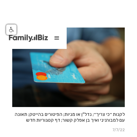
לקנות ״כי צריך״; נדל"ן או מניות; הפיטורים בהייטק; תאונה
עם למבורגיני ואיך בן אפלק קשור; דף קטגוריות חדש
7/7/22