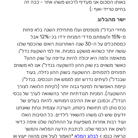
באותו הסכום אני מעדיף לרכוש משהו אחר - ככה זה
בחיים טרייד-אוף :)
ישר מהבלוג
מחירי הנדל״ן מטפסים ועלו מתחילת השנה בלא פחות
מ-15% ולעומתם מדדי המניות ירדו בכ-12% אבל
כמסתכלים על ה-30 שנה האחרונות רואים שהכסף שלנו
עושה יותר כשהוא מושקע במניות. אז למי השקעת נדל"ן
מתאימה ולמה היא יכולה להיות עדיפה על שוק ההון?
כאשר משווים בין שוק ההון להשקעה בנדל"ן אנו לא משווים
תפוחים לתפוחים. ההשקעה בשוק ההון נזילה, בעוד
שבנדל"ן לעיתים נדרש זמן לממש את הנכסים. בנדל"ן
קיימת האפשרות למינוף גבוה יותר (לקיחת הלוואה לצורך
ההשקעה). המניות תנודתיות יותר בהשוואה לערך של נכסי
הנדל"ן, וכמובן יש את ההיבט המוחשי, להיות בעלים של
נכס נותן לנו תחושת ביטחון, הערכה עצמית ונחת שאנחנו
יודעים שיש לנו משהו להשאיר לילדים. כל הסיבות האלו
ועוד רבות אחרות משפיעות על ההחלטה שלנו איפה כדאי
לשים את הכסף שלנו. לכתבת הדעה המלאה והמשך
קריאה כנסו >
לבלוג המלא
*האמור לעיל אינו מהווה ייעוץ או