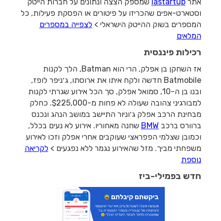
אתר
lastartup
שמספק הצצה ונתונים על חברות הייטק
וסטארט-אפים שהכריזו על פיטורים או הפסקת פעילות, כל
המספרים בשוק ההייטק הישראלי >
לצפייה במספרים
המלאים
רכילות פיננסית
אז השחקן בן אפלק, הרי הוא Batman, הלך לקנות
Batmobile חדשה ולקח איתו את ארוסתו, ג׳ניפר לופז,
ובנו בן ה-10, סמואל אפלק, סך הכל אירוע שגרתי לקנות
למבורגיני צהובה שעולה לא פחות מ-$225,000. כחלק
מבחינת הרכב אפלק ג׳וניור התיישב במושב הנהג ונכנס
ברוורס ברכב
BMW
שחנה מאחוריו. אירוע לא נעים בכלל,
וכמובן שצלמי הפפראצי שעוקבים אחרי אפלק וזכו לאירוע
משפחתי מביך. מזל שהאירוע נגמר ללא נפגעים >
לקריאה
נוספת
חדש בפמילי-ביז