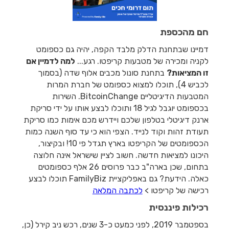
חם מהכספת
דמיינו שבתחנת הדלק מלבד הקפה, יהיה גם כספומט
לקניה ומכירה של מטבעות קריפטו. רגע...
למה לדמיין אם
זו המציאות?
בתחנת סונול מכבים אלוף שדה (בסמוך
לכביש 4), תוכלו למצוא כספומט של חברת המרות
המטבעות הדיגיטליים BitcoinChange. השירות
בכספומט יוגבל לגיל 18 ותוכלו לבצע אותו על ידי סריקת
ארנק דיגיטלי בטלפון שלכם ויידרש מכם אימות כמו סריקת
תעודת זהות וקוד לנייד. הצפי הוא כי עד סוף השנה כמות
הכספומטים של הקריפטו בארץ תגדל פי 10! ובקיצור,
היכונו למציאות חדשה. חשוב לציין שישראל אינה חלוצה
בתחום, שכן בארה"ב כבר פרוסים 26 אלף כספומטים
כאלה. הידעת? גם באפליקציית FamilyBiz תוכלו לבצע
רכישה של קריפטו >
לכתבה המלאה
רכילות פיננסית
בספטמבר 2019, לפני כמעט כ-3 שנים, רכש ניב קירל (כן,