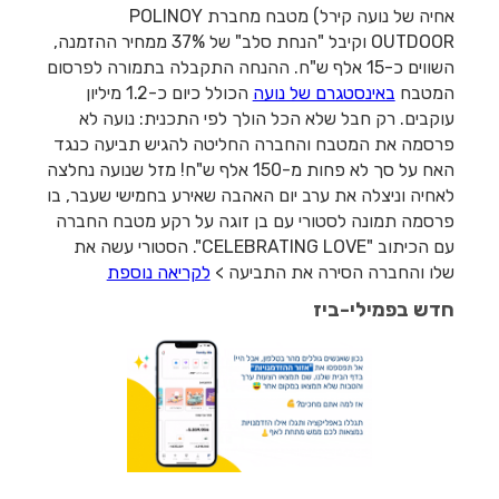
אחיה של נועה קירל) מטבח מחברת POLINOY
OUTDOOR וקיבל "הנחת סלב" של 37% ממחיר ההזמנה,
השווים כ-15 אלף ש"ח. ההנחה התקבלה בתמורה לפרסום
המטבח
באינסטגרם של נועה
הכולל כיום כ-1.2 מיליון
עוקבים. רק חבל שלא הכל הולך לפי התכנית: נועה לא
פרסמה את המטבח והחברה החליטה להגיש תביעה כנגד
האח על סך לא פחות מ-150 אלף ש"ח! מזל שנועה נחלצה
לאחיה וניצלה את ערב יום האהבה שאירע בחמישי שעבר, בו
פרסמה תמונה לסטורי עם בן זוגה על רקע מטבח החברה
עם הכיתוב "CELEBRATING LOVE". הסטורי עשה את
שלו והחברה הסירה את התביעה >
לקריאה נוספת
חדש בפמילי-ביז