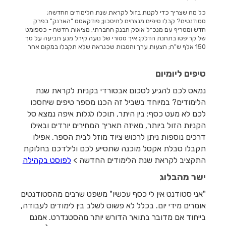
כל מה שצריך כדי לקנות בזול לקראת שנת הלימודים החדשה;
סטודנטים? קבלו טיפים מנצחים לחיסכון; פודקאסט "הארנק" בפרק
חדש ומטריף עם מנכ״ל אופק הבנק החברתי; מציאות חדשה - כספומט
של קריפטו בתחנת הדלק; איך סטורי של נועה קירל מנע תביעה על סך
150 אלף ש"ח; הצעות ערך והטבות שכנראה שלא תקבלו במקום אחר
טיפים ליומיום
נמאס לכם להגיע לסכום אבסורדי בקניות לקראת שנת
הלימודים? במיוחד בשביל זה הכנו מספר טיפים שיחסכו
לכם לא מעט כסף: בין היתר, תוכלו לגלות איפה נמצא סל
הקניות הזול ביותר, מאיזה תאריך המחירים יורדים ובאילו
דרכים נוספות ניתן לרכוש ציוד מוזל לבית הספר. אפילו
תקבלו טבלת אקסל מוכנה שתסייע לכם ולילדכם בחלוקת
התקציב לקראת שנת הלימודים החדשה >
לפוסט בקהילה
ישר מהבלוג
"אני סטודנט אין לי כסף עכשיו" משפט שרבים מהסטודנטים
אומרים מידי יום. בכלל לא פשוט לשלב בין לימודים לעבודה,
בייחוד אם מדובר בתואר הדורש יותר מהסטנדרט. אמנם