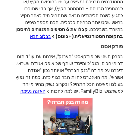
הסטודנטים מבניכם נמצאים עכשיו בחופשת הקיץ (או
ל'נטחנים' מבניהם - בסמסטר הקיץ), אך כדי שתוכלו
להגיע לשנת הלימודים הבאה שתתחיל מיד לאחר הקיץ
בראש שקט יותר מבחינה כלכלית, הכנו מספר טיפים
במיוחד בשבילכם:
קבלו את 6 הטיפים המנצחים לחיסכון
בתקופה הסטודנטיאלית (+בונוס) >
בבלוג הבא
פודקאסט
בפרק השני של פודקאסט "הארנק", אירחנו את עו"ד תום
דרומי חכים, מנכ"ל ומייסד שותף של אופק אגודת אשראי.
דיברנו על מה זה "בנק חברתי" או יותר נכון "אגודת
אשראי", מה האינטרס להיות חבר בגוף כזה, כמה זה נפוץ
בעולם ומאיפה הכל התחיל? ובקרוב נשיק מחיר מיוחד
למשתמשי FamilyBiz. יש למה לחכות >
האזנה נעימה