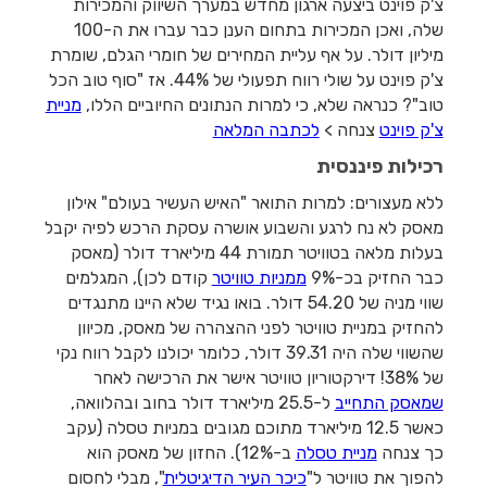
צ'ק פוינט ביצעה ארגון מחדש במערך השיווק והמכירות
שלה, ואכן המכירות בתחום הענן כבר עברו את ה-100
מיליון דולר. על אף עליית המחירים של חומרי הגלם, שומרת
צ'ק פוינט על שולי רווח תפעולי של 44%. אז "סוף טוב הכל
טוב"? כנראה שלא, כי למרות הנתונים החיוביים הללו,
מניית
צ'ק פוינט
צנחה >
לכתבה המלאה
רכילות פיננסית
ללא מעצורים: למרות התואר "האיש העשיר בעולם" אילון
מאסק לא נח לרגע והשבוע אושרה עסקת הרכש לפיה יקבל
בעלות מלאה בטוויטר תמורת 44 מיליארד דולר (מאסק
כבר החזיק בכ-9%
ממניות טוויטר
קודם לכן), המגלמים
שווי מניה של 54.20 דולר. בואו נגיד שלא היינו מתנגדים
להחזיק במניית טוויטר לפני ההצהרה של מאסק, מכיוון
שהשווי שלה היה 39.31 דולר, כלומר יכולנו לקבל רווח נקי
של 38%! דירקטוריון טוויטר אישר את הרכישה לאחר
שמאסק התחייב
ל-25.5 מיליארד דולר בחוב ובהלוואה,
כאשר 12.5 מיליארד מתוכם מגובים במניות טסלה (עקב
כך צנחה
מניית טסלה
ב-12%). החזון של מאסק הוא
להפוך את טוויטר ל"
כיכר העיר הדיגיטלית
", מבלי לחסום