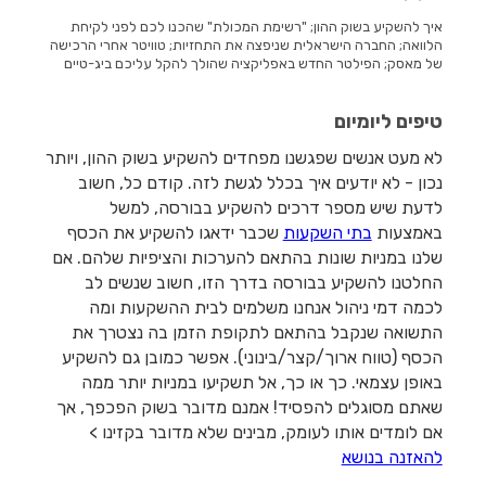
איך להשקיע בשוק ההון; "רשימת המכולת" שהכנו לכם לפני לקיחת
הלוואה; החברה הישראלית שניפצה את התחזיות; טוויטר אחרי הרכישה
של מאסק; הפילטר החדש באפליקציה שהולך להקל עליכם ביג-טיים
טיפים ליומיום
לא מעט אנשים שפגשנו מפחדים להשקיע בשוק ההון, ויותר
נכון - לא יודעים איך בכלל לגשת לזה. קודם כל, חשוב
לדעת שיש מספר דרכים להשקיע בבורסה, למשל
באמצעות
בתי השקעות
שכבר ידאגו להשקיע את הכסף
שלנו במניות שונות בהתאם להערכות והציפיות שלהם. אם
החלטנו להשקיע בבורסה בדרך הזו, חשוב שנשים לב
לכמה דמי ניהול אנחנו משלמים לבית ההשקעות ומה
התשואה שנקבל בהתאם לתקופת הזמן בה נצטרך את
הכסף (טווח ארוך/קצר/בינוני). אפשר כמובן גם להשקיע
באופן עצמאי. כך או כך, אל תשקיעו במניות יותר ממה
שאתם מסוגלים להפסיד! אמנם מדובר בשוק הפכפך, אך
אם לומדים אותו לעומק, מבינים שלא מדובר בקזינו >
להאזנה בנושא