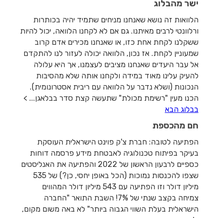
ישר מהבלוג
הלוואות זה נושא שאנחנו מניחים שתמיד יהיה בכותרות
ורלוונטי לרבים מאיתנו. גם אם לא לקחנו הלוואה, יכול להיות
ששקלנו לקחת אחת כזו, או שאנחנו מכירים אדם קרוב
שמעוניין לקחת. אז נכון, הלוואה יכולה לעזור לנו להתקדם
אל עבר היעדים שאנחנו מציבים לעצמנו, אך היא עלולה
להעיק עלינו מאוד במידה ולקחנו אותה שלא מהסיבות
הנכונות (ושלא נדבר על הלוואה עם ריבית אסטרונומית).
הכנו מעין "רשימת מכולת" שתעשה קצת סדר בבלאגן... >
בבלוג הבא
חם מהכספת
הפתיעה לטובה: חברת צ'ק פוינט הישראלית העוסקת
בעיקר בפיתוח טכנולוגיה לאבטחת מידע פרסמה דוחות
כספיים לרבעון הראשון של 2022 והפתיעה את האנליסטים
שצפו להכנסות נמוכות (הכל באופן יחסי, כן?) של 535
מיליון דולר וזו הפתיעה עם 543 מיליון דולר המהווים
צמיחה בקצב שנתי של 7%! השבת התואר "החברה
הישראלית בעלת השווי הגבוה ביותר" לא באה משום מקום,