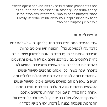
למה כדאי להפסיק להתבייש לדבר על כסף; המעטפה הירוקה שתחזיר
לך כסף שמגיע לך; איך ההבנה של "כלכלה התנהגותית" תעזור לך
לחסוך; פודקאסט תכלס על מטבעות דיגיטליים; למה חברת פלייבוי
מכרה את המטוס היוקרתי שלה ובכמה; מה זה אומר ש FamilyBiz
קיבלה רישיון לבנקאות הפתוחה?
טיפים ליומיום
אחד הטיפים המהותיים בכל הנוגע לכסף, הוא לא להתבייש
לדבר עליו (בטאקט, כן?). הכוונה היא שיכולים להיות
סביבכם אנשים רבים עם טריקים שונים לחיסכון אשר יכולים
להיות רלוונטיים גם עבורכם. אולם אם לא תשאלו ותתעניינו
בהתנהלות הכלכלית של האנשים שסביבכם, הנושא לא
בהכרח יעלה בשיח. לכן, אנחנו ממליצים לשאול אנשים
שבסטטוס דומה לשלכם כיצד הם מתנהלים כלכלית ומה
הטיפים שלפיהם הם פועלים ביומיום. אפילו לשאול אנשים
הנמצאים בסטטוס שונה משלכם יכול לתת זווית נוספת
ואחרת להתמודדות עם יוקר המחיה. מזמינים אתכם
להצטרף לקהילה שלנו בפייסבוק, לשאול ולקבל טיפים על
התנהלות פיננסית נבונה :) וזכרו, "לא הביישן למד" >