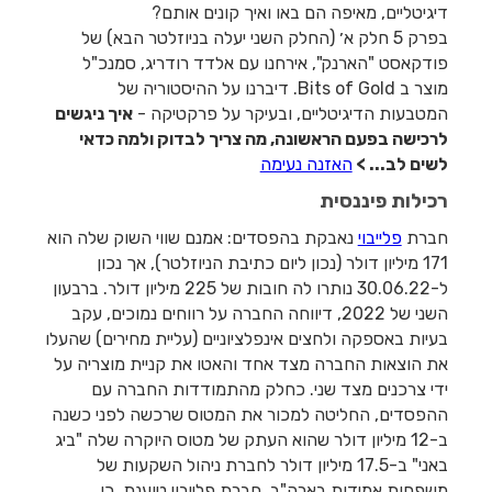
דיגיטליים, מאיפה הם באו ואיך קונים אותם?
בפרק 5 חלק א׳ (החלק השני יעלה בניוזלטר הבא) של
פודקאסט "הארנק", אירחנו עם אלדד רודריג, סמנכ"ל
מוצר ב Bits of Gold. דיברנו על ההיסטוריה של
המטבעות הדיגיטליים, ובעיקר על פרקטיקה -
איך ניגשים
לרכישה בפעם הראשונה, מה צריך לבדוק ולמה כדאי
לשים לב... >
האזנה נעימה
רכילות פיננסית
חברת
פלייבוי
נאבקת בהפסדים: אמנם שווי השוק שלה הוא
171 מיליון דולר (נכון ליום כתיבת הניוזלטר), אך נכון
ל-30.06.22 נותרו לה חובות של 225 מיליון דולר. ברבעון
השני של 2022, דיווחה החברה על רווחים נמוכים, עקב
בעיות באספקה ולחצים אינפלציוניים (עליית מחירים) שהעלו
את הוצאות החברה מצד אחד והאטו את קניית מוצריה על
ידי צרכנים מצד שני. כחלק מהתמודדות החברה עם
ההפסדים, החליטה למכור את המטוס שרכשה לפני כשנה
ב-12 מיליון דולר שהוא העתק של מטוס היוקרה שלה "ביג
באני" ב-17.5 מיליון דולר לחברת ניהול השקעות של
משפחות אמידות בארה"ב. חברת פלייבוי טוענת, כי