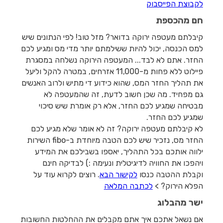
לקבוצת הפייסבוק
חם מהכספת
קיבלתם מעטפה ירוקה בדואר? מזל טוב! לפי הנתונים שיש
למס הכנסה, יכול להיות ששילמתם יותר מדי מס ומגיע לכם
החזר. אתם לא לבד... המעטפה הירוקה נשלחה במסגרת
פיילוט ללא פחות מ-11,000 אזרחים, במטרה להקל וליעל
את תהליך החזר המס, שהוא כידוע די מתיש ולרוב האנשים
גם מפחיד. מה שכן חשוב לדעת, זה שהמעטפה לא
מבטיחה שמגיע לכם החזר, אלא רק אומרת שיש סיכוי
שמגיע לכם החזר.
לא קיבלתם מעטפה ירוקה? זה לא אומר שלא מגיע לכם
החזר מס, נזכיר שיש לכם הטבה מיוחדת ב-fibo השירות
ילווה אותכם בכל התהליך, יאספו בשבילכם את המידע
ויהפכו את החוויה לדיגיטלית ונעימה :) לבדיקה חינם
וקבלת ההטבה כנסו
לקישור הבא
. רוצים לקרוא עוד על
הפלא הירוק? >
לכתבה המלאה
ישר מהבלוג
אם נשאל אתכם איך אתם מקבלים את ההחלטות החשובות