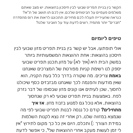
הקשר בין בניית תפריט שבועי לבין חיסכון בהוצאות; יש מצב שאתם
משלמים פעמיים על הביטוחים שלכם; אין לכם תו תושב של ת"א?
כנראה שהעירייה תעלה לכם מחירים; תתכוננו לראות את רוס מהסדרה
"חברים" יותר מתמיד; רוצים לדעת עוד על הוובינר שלנו?
טיפים ליומיום
אולי תופתעו, אבל יש קשר בין בניית תפריט מזון שבועי לבין
חיסכון בהוצאות: אחת ההוצאות המשמעותיות ביותר
במשק הבית היא (איך לא) על מזון.תכנון תפריט שבועי
יספק לנו רשימת קניות מפורטת של המצרכים שאנחנו
באמת
צריכים. מה שקורה בדרך כלל בעת הקניה, הוא
שאין מודעות והפנמה לכך שאנחנו מבזבזים כסף שיכולנו
לחסוך, שכן לעיתים אנו קונים מזון שבסופו של דבר נזרק
לפח. באמצעות בניית תפריט שבועי לא רק שנחסוך
בהוצאות, אלא נוכל גם למנוע בזבוז מזון.
אז איך
מתחילים?
קודם כל ננסה לבנות תפריט שבועי לפי מה
שנמצא במזווה שלנו, רק אחרי זה נצא לקנות השלמות
במידת הצורך :) ותכלס, היום אין כל כך מקום לתירוץ "אין
לי זמן לעשות מעקב אחרי ההוצאות שלי", כי אפשר לדעת