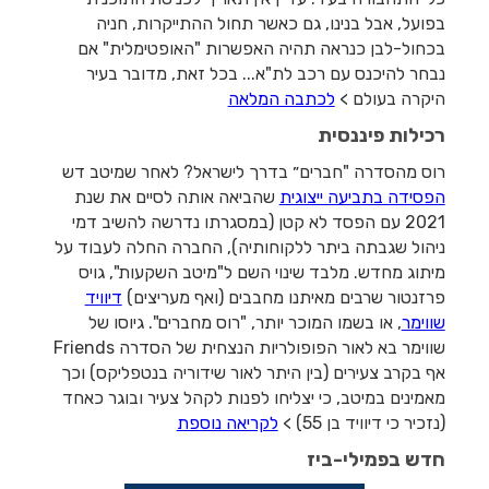
בפועל, אבל בנינו, גם כאשר תחול ההתייקרות, חניה
בכחול-לבן כנראה תהיה האפשרות "האופטימלית" אם
נבחר להיכנס עם רכב לת"א... בכל זאת, מדובר בעיר
היקרה בעולם >
לכתבה המלאה
רכילות פיננסית
רוס מהסדרה "חברים״ בדרך לישראל? לאחר שמיטב דש
הפסידה בתביעה ייצוגית
שהביאה אותה לסיים את שנת
2021 עם הפסד לא קטן (במסגרתו נדרשה להשיב דמי
ניהול שגבתה ביתר ללקוחותיה), החברה החלה לעבוד על
מיתוג מחדש. מלבד שינוי השם ל"מיטב השקעות", גויס
פרזנטור שרבים מאיתנו מחבבים (ואף מעריצים)
דיוויד
שווימר
, או בשמו המוכר יותר, "רוס מחברים". גיוסו של
שווימר בא לאור הפופולריות הנצחית של הסדרה Friends
אף בקרב צעירים (בין היתר לאור שידוריה בנטפליקס) וכך
מאמינים במיטב, כי יצליחו לפנות לקהל צעיר ובוגר כאחד
(נזכיר כי דיוויד בן 55) >
לקריאה נוספת
חדש בפמילי-ביז