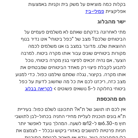
בקלות כמה מוציאים על משק בית וקניות באמצעות
אפליקציית
פמילי-ביז
ישר מהבלוג
מתי לאחרונה בדקתם שאתם לא משלמים פעמיים על
הביטוחים שלכם? מצב של "כפל ביטוחי" אינו נדיר בנוף
ההוצאות שלנו. מדובר במצב בו אנו משלמים לכמה
מקורות ביטוחיים שונים עבור אותו מקרה ביטוח. למרבה
הצער, אם נהיה זכאים לפיצוי בגין מקרה ביטוחי, נוכל
לתבוע לקבלת פיצוי רק מאחד הביטוחים שמבטחים את
אותו מקרה. בקיצור, נגלה שסתם שילמנו כפול. כדי למנוע
מצב כזה, ריכזנו לכם את כל מה שחשוב לדעת על כפל
ביטוחי בחלוקה ל-5 נושאים פשוטים >
לקריאה בבלוג
חם מהכספת
אין לכם תו תושב של ת"א? תתכוננו לשלם כפול: בעיריית
ת"א בונים תוכנית לעליית מחירי החניה בכחול-לבן לתושבי
חוץ מ-₪6.30 ל-₪12 לשעה. המהלך נועד לאפשר יותר
חניות פרטיות לתושבים באזורי ביקוש ובכלל - לצמצם את
כלי התחבורה בעיר. עדיין אין תאריך לכניסת התוכנית