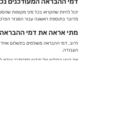
דמי ההבראה המעודכנים נכ
יכול להיות שתקראו בכל מיני מקומות שהסכום הוא 378 ₪ ליום, אבל מדובר בנתון ישן כי הח
מדובר בתוספת ראשונה עבור המגזר הפרט
מתי אראה את דמי ההבראה
לרוב, דמי ההבראה משולמים בתשלום אחד על
העבודה.
אם הגיע התלוש של חודש ספטמבר ועדיין ל
דמי ההבראה בחברה.