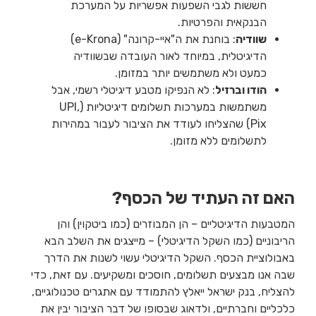
חששות לגבי השפעות אפשריות על המערכת
הבנקאית והפרטיות.
שוודיה
: בוחנת את ה"איי-קרונה" (e-Krona)
הדיגיטלית, במיוחד לאור העובדה שבשוודיה
כמעט ולא משתמשים יותר במזומן.
הודו וברזיל
: לא הנפיקו מטבע דיגיטלי רשמי, אבל
משתמשות במערכות תשלומים דיגיטליות (UPI,
Pix) שהצליחו לעודד את הציבור לעבור במהירות
לתשלומים ללא מזומן.
האם זה העתיד של הכסף?
המטבעות הדיגיטליים – הן המבוזרים (כמו ביטקוין) והן
הריבוניים (כמו השקל הדיגיטלי) – מייצגים את השלב הבא
באבולוציית הכסף. השקל הדיגיטלי עשוי לשנות את הדרך
שבה אנו מבצעים תשלומים, חוסכים ומשקיעים. עם זאת, כדי
להצליח, בנק ישראל ייאלץ להתמודד עם אתגרים טכנולוגיים,
כלכליים וחברתיים, ולדאוג שבסופו של דבר הציבור יבין את