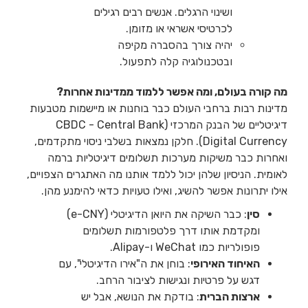
ושינוי הרגלים. אנשים רבים רגילים
לכרטיסי אשראי או מזומן.
יהיה צורך בהסברה מקיפה
ובטכנולוגיה קלה לתפעול.
מה קורה בעולם, ומה אפשר ללמוד ממדינות אחרות?
מדינות רבות ברחבי העולם כבר בוחנות או מיישמות מטבעות
דיגיטליים של הבנק המרכזי (CBDC - Central Bank
Digital Currency). חלקן נמצאות בשלבי ניסוי מתקדמים,
ואחרות כבר משיקות מערכות תשלומים דיגיטליות ברמה
לאומית. הניסיון שלהן יכול ללמד אותנו מה האתגרים הצפויים,
אילו יתרונות אפשר להשיג, ואילו טעויות כדאי להימנע מהן.
סין
: כבר השיקה את היואן הדיגיטלי (e-CNY)
ומקדמת אותו דרך פלטפורמות תשלומים
פופולריות כמו WeChat ו-Alipay.
האיחוד האירופי
: בוחן את ה"אירו הדיגיטלי", עם
דגש על פרטיות ונגישות לציבור הרחב.
ארצות הברית
: בודקת את הנושא, אבל יש