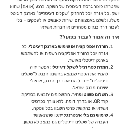
שמטרתו ליצור גרסה דיגיטלית של השקל. ברגע (או אם) שהוא
יושק, כל אזרח יוכל להחזיק "שקלים דיגיטליים" בארנק דיגיטלי
משלו, ולשלם באמצעותם ישירות לאנשים או לעסקים – בלי
לעבור דרך בנקים מסחריים או חברות אשראי.
איך זה אמור לעבוד בפועל?
הורדת אפליקציה או שימוש בארנק דיגיטלי
: כל
אזרח יוכל להוריד אפליקציה רשמית או להשתמש
בארנק דיגיטלי מאושר.
המרת כסף רגיל לשקל דיגיטלי
: אפשר יהיה
להמיר את הכסף שנמצא בחשבון הבנק ל"שקלים
דיגיטליים" – ככל הנראה דרך הבנק, או אולי
ישירות מבנק ישראל.
תשלום פשוט ומהיר
: התשלומים יתבצעו בסריקת
קוד QR, או בדרך דומה, ללא צורך בכרטיס
אשראי או בהקשת פרטי חשבון בכל עסקה.
שימוש גם בלי אינטרנט
: ייתכן שתתאפשר
העברה של שקלים דיגיטליים גם במצב לא מקוון,