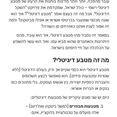
עובר מהפכה. יותר ויותר מדינות בוחנות את הרעיון של מטבע
דיגיטלי רשמי – כולל ישראל, שמקדמת את פרויקט "השקל
הדיגיטלי". אבל מה זה בעצם אומר "מטבע דיגיטלי"? איך הוא
שונה מכסף שמועבר בכרטיסי אשראי או אפילו מביטקוין? ולמה
זה אמור לעניין אותנו כאזרחים מן השורה?
במאמר זה נסביר מהו מטבע דיגיטלי, איך הוא עובד, מהם
היתרונות והאתגרים שהוא מביא עמו, ואיך הוא עשוי להשפיע
על הכלכלה ועל חיי היומיום בישראל.
מה זה מטבע דיגיטלי?
מטבע דיגיטלי הוא כסף שקיים
אך ורק
בעולם הדיגיטלי (ללא
שטרות ומטבעות פיזיים). הוא מאפשר לבצע תשלומים
והעברות כספיות
ישירות
בין אנשים ועסקים, בלי מתווכים כמו
בנקים או חברות אשראי.
כיום יש שני סוגים עיקריים של מטבעות דיגיטליים:
מטבעות מבוזרים
(למשל ביטקוין ואת'ריום) –
אלה פועלים על טכנולוגיית בלוקצ'יין, אינם