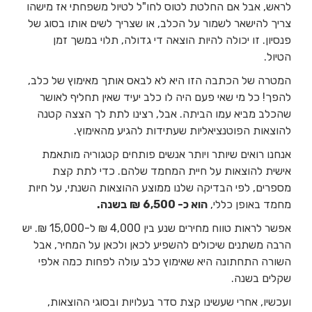
לראש, אבל אם החלטת לטוס לחו"ל לטיול משפחתי אז מישהו
צריך להישאר לשמור על הכלב, או שצריך לשים אותו בסוג של
פנסיון. זו יכולה להיות הוצאה די גדולה, תלוי במשך זמן
הטיול.
המטרה של הכתבה הזו היא לא לבאס אותך מאימוץ של כלב,
להפך! כל מי שאי פעם היה לו כלב יעיד שאין תחליף לאושר
שהכלב מביא עמו הביתה. אבל, רצינו לתת לך הצצה קטנה
להוצאות הפוטנציאליות שעתידות להגיע מהאימוץ.
אנחנו רואים שיותר ויותר אנשים פותחים קטגוריה מותאמת
אישית להוצאות על חיית המחמד שלהם. כדי לתת קצת
מספרים, לפי הבדיקה שלנו ממוצע ההוצאות השנתי, על חיות
מחמד באופן כללי,
הוא כ- 6,500 ₪ בשנה.
אפשר לראות טווח מחירים שנע בין 4,000 ₪ ל-15,000 ₪. יש
הרבה משתנים שיכולים להשפיע לכאן ולכאן על המחיר, אבל
השורה התחתונה היא שאימוץ כלב עולה לפחות כמה אלפי
שקלים בשנה.
ועכשיו, אחרי שעשינו קצת סדר בעלויות ובסוגי ההוצאות,