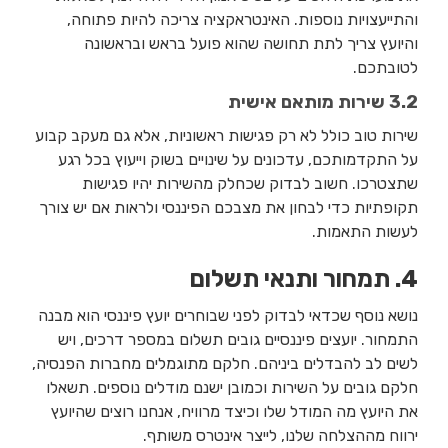
והתייעצויות נוספות. האינטראקציה צריכה להיות פתוחה,
והיועץ צריך לתת תחושה שהוא פועל בראש ובראשונה
לטובתכם.
3.2 שירות מותאם אישית
שירות טוב כולל לא רק פגישות ראשוניות, אלא גם מעקב קבוע
על התקדמותכם, עדכונים על שינויים בשוק וייעוץ בכל רגע
שתצטרכו. חשוב לבדוק שכחלק מהשירות יהיו פגישות
תקופתיות כדי לבחון את מצבכם הפיננסי ולראות אם יש צורך
לעשות התאמות.
4. תמחור ותנאי תשלום
נושא נוסף שכדאי לבדוק לפני שבוחרים יועץ פיננסי הוא מבנה
התמחור. יועצים פיננסיים גובים תשלום במספר דרכים, ויש
לשים לב להבדלים ביניהם. חלקם מתוגמלים מחברות הפנסיה,
חלקם גובים על השירות וכמובן ישנם מודלים נוספים. תשאלו
את היועץ מה המודל שלו וכיצד מרוויח, אנחנו רוצים שהיועץ
ירווח מההצלחה שלנו, לייצר אינטרס משותף.