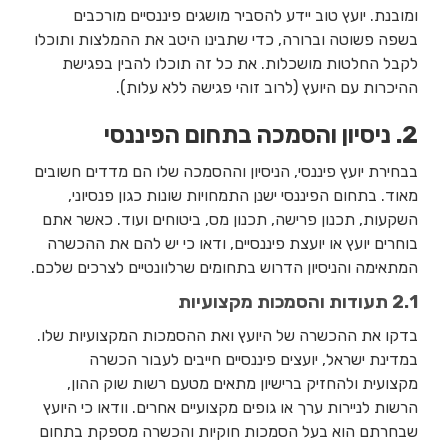
ומובנת. יועץ טוב יידע להסביר מושגים פיננסיים מורכבים
בשפה פשוטה וברורה, כדי שתבינו היטב את ההמלצות ותוכלו
לקבל החלטות מושכלות. את כל זה תוכלו להבין בפגישת
ההיכרות עם היועץ (לרוב זוהי פגישה ללא עלות).
2. ניסיון והסמכה בתחום הפיננסי
בבחירת יועץ פיננסי, הניסיון וההסמכה שלו הם מדדים חשובים
מאוד. בתחום הפיננסי ישנן התמחויות שונות כגון פנסיוני,
השקעות, תכנון פרישה, תכנון מס, ביטוחים ועוד. כאשר אתם
בוחרים יועץ או יועצת פיננסיים, ודאו כי יש להם את ההכשרה
המתאימה והניסיון הדרוש בתחומים שרלוונטיים לצרכים שלכם.
2.1 תעודות והסמכות מקצועיות
בדקו את ההכשרה של היועץ ואת ההסמכות המקצועיות שלו.
במדינת ישראל, יועצים פיננסיים חייבים לעבור הכשרה
מקצועית ולהחזיק ברישיון מתאים מטעם רשות שוק ההון,
הרשות לניירות ערך או גופים מקצועיים אחרים. וודאו כי היועץ
שבחרתם הוא בעל הסמכות חוקיות והכשרה מספקת בתחום