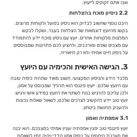
שבו אתם זקוקים לייעוץ.
2.2 ניסיון מוכח בהצלחות
היבט נוסף שחשוב לבדוק הוא ניסיון בפועל ולקוחות מרוצים.
בקשו מהיועץ דוגמאות של הצלחות בעבר, ושקלו לבקש
המלצות מלקוחות אחרים. יועץ עם ניסיון מוכח יידע להתמודד
עם מצבים שונים ומורכבים, ולהציע לכם פתרונות שמבוססים
על ניסיון חיים אמיתי ולא רק תיאוריה.
3. הגישה האישית והכימיה עם היועץ
מלבד הידע והניסיון המקצועי, חשוב מאוד שתהיה כימיה טובה
עם היועץ שלכם. ייעוץ פיננסי הוא תהליך שמבוסס על אמון,
ולכן עליכם להרגיש בנוח לשתף את היועץ במידע אישי ורגיש.
יועץ טוב יידע להקשיב לצרכים שלכם, לשאול שאלות נכונות
ולהעניק תחושת ביטחון.
3.1 אמפתיה ואמון
יועץ פיננסי טוב יפגין אמפתיה ועניין אמיתי במצבכם. הוא יבנה
את מערכת היחסים על בסיס אמון הדדי ויהיה זמין לשאלות