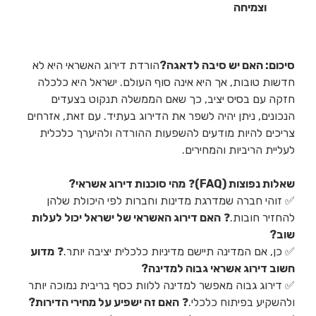
וצמיחה
סיכום: האם יש סיבה לדאגה?
הורדת דירוג האשראי היא לא
חדשות טובות, אך היא אינה סוף העולם. ישראל היא כלכלה
חזקה עם בסיס יציב, כך שאם הממשלה תנקוט בצעדים
הנכונים, ניתן יהיה לשפר את הדירוג בעתיד. עם זאת, אזרחים
צריכים להיות מודעים להשפעות ההורדה ולהיערך כלכלית
לעליית הריביות והמחירים.
שאלות נפוצות (FAQ)
❓
מהי סוכנות דירוג אשראי?
✅ זוהי חברה שמדרגת מדינות וחברות לפי היכולת שלהן
להחזיר חובות.❓
האם דירוג האשראי של ישראל יכול לעלות
שוב?
✅ כן, אם המדינה תיישם מדיניות כלכלית יציבה יותר.❓
מדוע
חשוב דירוג אשראי גבוה למדינה?
✅ דירוג גבוה מאפשר למדינה ללוות כסף בריבית נמוכה יותר
ולהשקיע בפיתוח כלכלי.❓
האם זה ישפיע על מחירי הדירות?