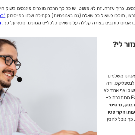
ם, צריך עזרה. זה לא פשוט, יש כל כך הרבה מוצרים פיננסים בשוק הי
צו, תוכלו לשאול כל שאלה (גם באנונימיות) בקהילה שלנו בפייסבוק
"כס
 אנחנו כותבים בצורה קלילה על נושאים כלכליים מגוונים. נוסף על כך,
ב
 אנחנו משלמים
לנטפליקס. וזה
חשוב ואף אחד לא
הנגיש עבורנו את כל המידע הזה. FamilyBiz מתחברת ל-
בנק, כרטיסי
עות והקריפטו
כך נוכל להבין