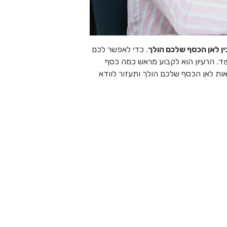
. כדי לאפשר לכם
ועוד. הרעיון הוא לקבוע מראש כמה כסף
גדיר למשל שעל בילויים נרצה להוציא החודש 300 ש"ח. FamilyBiz תאפשר לראות לאן הכסף שלכם הולך ותעזור לוודא
לעמוד ביעדים שהצבתם לעצמכם. האפליקציה
נתא 💸