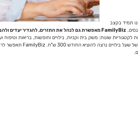
נו תמיד בקצב
נסים,
FamilyBiz מאפשרת גם לנהל את התזרים, להגדיר יעדים ולהבין לאן הכסף שלכם הולך
לקטגוריות שונות: משק בית וקניות, בילויים וחופשות, בריאות וטיפוח 
אותה נרצה לחסוך החודש. נוכל לה
ם.
. FamilyBiz תספר לכם איך סיימתם את החודש והאם הצלחתם 
ילת הסלולר מבלי ששמתם לב או אם אתם משלמים יותר מידי על המשכ
Photos by
E