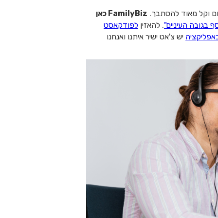
ום וקל מאוד להסתבך.
FamilyBiz כאן
ף בגובה העיניים"
, להאזין
לפודקאסט
אפליקציה
יש צ'אט ישיר איתנו ואנחנו