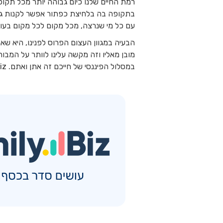
רמת החיים שלנו כיום גבוהה יותר מכל תקו
בתקופה בה בלחיצת כפתור אפשר לקנות ג'י
עם כל מי שנרצה, מכל מקום לכל מקום בעולם
הבעיה במגוון העצום הפרוס לפנינו, היא שא
מובן מאליו וזה מקשה עלינו לוותר על המבו
במסלול הפיננסי של חייכם זה אתן ואתם. FamilyBiz לא תיקח לכם את ההגה, אבל היא תתקין מראות שיעזרו להישאר על הנתיב הנכון 🚘