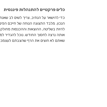
כלים פרקטיים להתנהלות פיננסית
כדי להישאר על הנתיב, צריך לשים לב שאנח
הנכון. מלבד התצוגה הנוחה של חייכם הפינ
להיות בשליטה, ההוצאות וההכנסות מחולקות 
שאתם לא חוצים את הרף שהצבתם לעצמכ
תובנות כלכליות חכמות
יש כוח גדול בריכוז כל הכספים במקום אחד
אפילו תספר לכם אם העלו לכם את מחיר חב
להורדת האפליקציה
לחצו כאן
ngin Akyurt
and
MART PRODUCTION