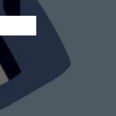
בית
בל