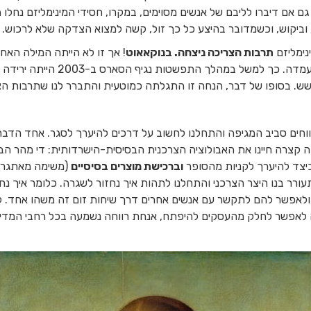
גם אם דיברו לליבם של אנשים מסוימים, במקרו, חסידי המינימליזם נחלו
ת
וביקוש, וכשמדובר בהיצע כל כך זול, קשה למצוא הצדקה שלא לרכוש.
נימליזם
תרבות הצריכה ניצחה. בנוקאאוט
! אך זו לא הייתה המילה האח
קראו תיגר על תרבות הצריכה ואתגר
שש. בסופו של דבר, הנחה זו התגלתה כמוטעית והתברר לנו שתרבות הצ
יווחים סביב המגיפה והתחלנו לחשוב על דרכים להיערך לסגר. אחד הדבר
 קצרה חיינו את האבולוציה הצרכנית הבסיסית-הישרדותית: די מהר הבחנ
כיצד להיערך לקניות מהסופר
וברכישת מוצרים בסיסיים
(משימה מאתגרת 
רר בנו היצר הצרכני והתחלנו לתהות איך נחזור לשגרה. כלומר איך נחז
ת ולאפשר להם לתקשר עם אנשים אחרים דרך שיחות זום זה משהו אחד
 לאפשר לחלק מהעסקים להיפתח, אנחת רווחה נשמעה בכל רחבי המדי