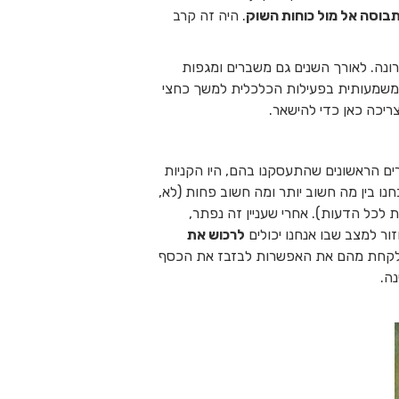
בוסה אל מול כוחות השוק
. היה זה קרב
רונה. לאורך השנים גם משברים ומגפות
ו את מעמדה. כך למשל במהלך התפשטות נגיף הסארס ב-2003 הייתה ירידה משמעותית בפעילות הכלכלית למשך כחצי
ריכה כאן כדי להישאר.
ים הראשונים שהתעסקנו בהם, היו הקניות
ו בין מה חשוב יותר ומה חשוב פחות (לא,
לכל הדעות). אחרי שעניין זה נפתר,
ור למצב שבו אנחנו יכולים
לרכוש את
. לקחת מהם את האפשרות לבזבז את הכסף
נה.