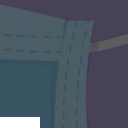
בית
בל