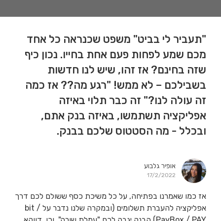
"תעביר לי בביט" משפט שכנראה כל אחד
מכם שמע לפחות פעם אחת בחייו. נכון כיף
שזה בחינם? אז זהו, שיש לנו חדשות
בשבילכם – לא ממש! "רגע מה?? אז כמה
זה עולה לנו?" זה כבר תלוי באיזה
אפליקציה תשתמשו, באיזה בנק אתם,
ובכלל - מה הסטטוס שלכם בבנק.
אופיר גלבוע
17/2/2022
אז כמו שאמרנו בפתיחה, על כל משיכת כסף ששולם לכם דרך
אפליקציה להעברת תשלומים (ובמקרה שלנו נדבר על bit /
PayBox / PAY) הבנק יגבה לכם "עמלת שורה", וכן, דווקא