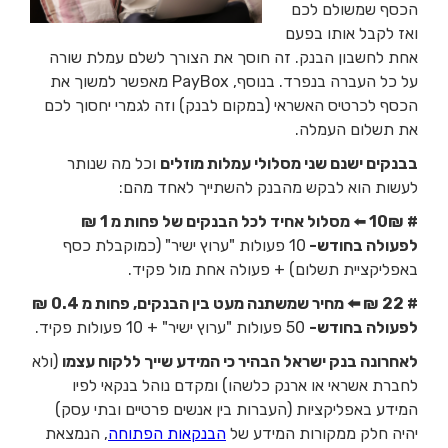
הכסף שמשולם לכם
ואז לקבל אותו בפעם
אחת לחשבון הבנק. זה חוסך את הצורך לשלם עמלת שורה
על כל העברה בנפרד. בנוסף, PayBox מאפשר למשוך את
הכסף לכרטיס האשראי (במקום לבנק) וזה לגמרי יחסוך לכם
את תשלום העמלה.
בבנקים ישנם שני מסלולי עמלות מוזלים
וכל מה שנותר
לעשות הוא לבקש מהבנק להשתייך לאחד מהם:
# 10₪
⬅️
מסלול אחיד לכל הבנקים של פחות מ 1 ₪
לפעולה בחודש-
10 פעולות "ערוץ ישיר" (כמוקבלת כסף
באפליקציית תשלום) + פעולה אחת מול פקיד.
# 22 ₪ ⬅️ מחיר שמשתנה מעט בין הבנקים, פחות מ 0.4 ₪
לפעולה בחודש-
50 פעולות "ערוץ ישיר" + 10 פעולות פקיד.
לאחרונה בנק ישראל הבהיר כי המידע שייך ללקוח עצמו
(ולא
לחברת אשראי או ארנק כלשהו) ומקדם נוהל בנקאי לפיו
המידע באפליקציות (העברות בין אנשים פרטיים ובתי עסק)
יהיה חלק ממקורות המידע של
הבנקאות הפתוחה
, הנמצאת