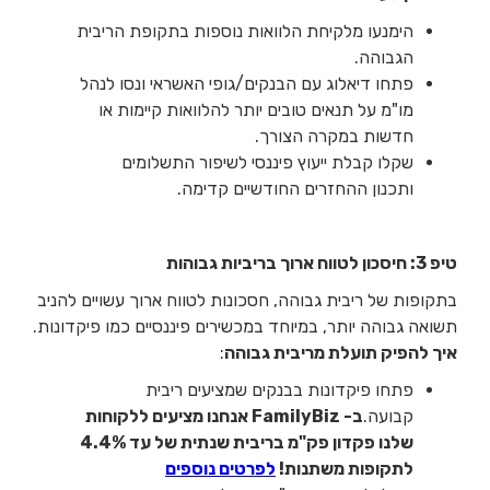
הימנעו מלקיחת הלוואות נוספות בתקופת הריבית
הגבוהה.
פתחו דיאלוג עם הבנקים/גופי האשראי ונסו לנהל
מו"מ על תנאים טובים יותר להלוואות קיימות או
חדשות במקרה הצורך.
שקלו קבלת ייעוץ פיננסי לשיפור התשלומים
ותכנון ההחזרים החודשיים קדימה.
טיפ 3: חיסכון לטווח ארוך בריביות גבוהות
בתקופות של ריבית גבוהה, חסכונות לטווח ארוך עשויים להניב
תשואה גבוהה יותר, במיוחד במכשירים פיננסיים כמו פיקדונות.
איך להפיק תועלת מריבית גבוהה
:
פתחו פיקדונות בבנקים שמציעים ריבית
קבועה.
ב- FamilyBiz אנחנו מציעים ללקוחות
שלנו פקדון פק"מ בריבית שנתית של עד 4.4%
לתקופות משתנות!
לפרטים נוספים