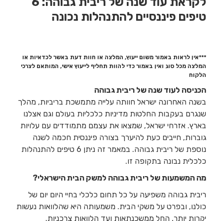
לקראת עוד שנה של ריבית גבוהה: 6
טיפים פיננסיים להתנהלות נכונה
***אין לראות באמור משום ייעוץ, המלצה או חוות דעת באשר לכדאיות או
המלצה מכל סוג ואין באמור כדי להוות תחליף לייעוץ אישי, המותאם לצרכי
הלקוח
הכניסה לעוד שנה של ריבית גבוהה
בשנה האחרונה ישראל חוותה עלייה מתמשכת בריביות, מהלך
שנגרם בעקבות החלטות מדיניות כלכליות בעולם וגם אצלנו
בארץ. אזרחי ישראל, שמצאו את עצמם מתמודדים עם עלויות
גוברות, חייבים כעת להיערך בצורה פיננסית חכמה לשנה
נוספת של ריבית גבוהה. במאמר זה ניתן 6 טיפים להתנהלות
כלכלית נבונה בתקופה זו.
מה המשמעות של ריבית גבוהה למשק הבית הישראלי?
ריבית גבוהה משפיעה על כל תחום כלכלי בחיי היום יום של
כולנו, ובפרט על משקי הבית. משמעותה היא שהלוואות נעשות
יקרות יותר, החל ממשכנתאות ועד הלוואות צרכניות.