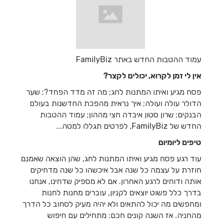
עמוד ההטבות החדש באתר FamilyBiz
אין לי זמן לקרוא, יכולים לקצר?
פסח מגיע ואיתו המתנות לחג; מה זה מדד הפחד?; שער
הדולר עולה ועולה; איך נראית מהפכת החדשנות בעולם
הבנקים; שרון סטון איבדה חצי מההון; עמוד ההטבות
החדש של FamilyBiz, לפרטים תגללו למטה...
טיפים ליומיום
עוד רגע פסח מגיע ואיתו המתנות לחג, שהן הוצאה שאמנם
חוזרת על עצמה כל שנה אבל איכשהו כל שנה מדחיקים
אותה ודוחים לרגע האחרון. אם לא מספיק שדחינו, אנחנו
בדרך כלל פשוט יוצאים לקניון, עוברים מחנות לחנות
ומחפשים מה יכול להתאים ולא יהיה מעיק לסחוב כל הדרך
מהחניה. אז השנה קונים חכם: מתחילים עם חיפוש