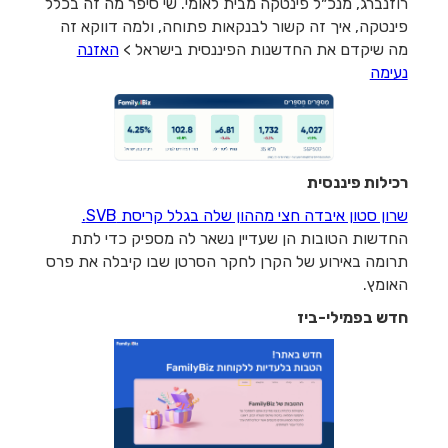
רוזנברג, מנכ״ל פינטקה מבית לאומי. שי סיפר מה זה בכלל
פינטקה, איך זה קשור לבנקאות פתוחה, ולמה דווקא זה
מה שיקדם את החדשנות הפיננסית בישראל >
האזנה
נעימה
רכילות פיננסית
שרון סטון איבדה חצי מההון שלה בגלל קריסת SVB
.
החדשות הטובות הן שעדיין נשאר לה מספיק כדי לתת
תרומה באירוע של הקרן לחקר הסרטן שבו קיבלה את פרס
האומץ.
חדש בפמילי-ביז