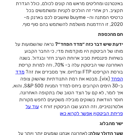
באינטרנט ומחליטים מראש מה קונים לכולם, כולל הגדרת
תקציב. רק אחרי זה הולכים לקניות ומשתמשים בכל
כרטיסי המתנה וה- buyme שיושבים לכם בארנק מ-
2020, זו הזדמנות מושלמת להשתמש בהם סוף סוף.
חם מהכספת
ידעת שיש דבר כזה ״מדד הפחד״?
נראה שהשמועות על
מותו של הביטקוין היו מוקדמות מדי, כי החבר הקבוע
בשיחות פיננסיות סביב ארוחת הערב חזר ובגדול. בשנה
האחרונה שווי הביטקוין עלה ב- 70%, וזה למרות קריסת
בורסת הקריפטו FTP וצלזיוס. איך מסבירים את זה?
מדד
הפחד
(vix), מבטא את רמת התנודתיות שהשוק צופה
ב-30 הימים הקרובים ביחס למדד המניות S&P 500, והוא,
איך לומר, לא קם על הצד הטוב שלו בתקופה האחרונה.
חוסר הוודאות בשווקים מובילה משקיעים לחפש מקורות
אלטרנטיביים, וזה הרגע שבו הביטקוין זורח >
עוד על
פריחת הביטקוין אפשר לקרוא כאן
ישר מהבלוג
שער הדולר עולה:
לאחרונה אנחנו שומעים יותר ויותר על