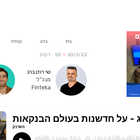
החדשנות בעולם ה
בית
בלוג
קהילה
30/3/23
50
דקות
שי רוזנברג
מנכ"ל
Finteka