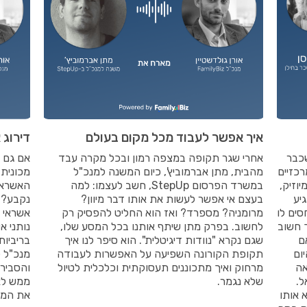
איך אפשר לעבוד מכל מקום בעולם
דירוג 
כבר
אחרי שגר תקופה במצפה רמון ובכל מקרה עבד
אם גם 
כזיים
מהבית, מתן אברמוביץ', כיום המשנה למנכ"ל
מכונית
וזיק,
במשרד הפרסום StepUp, חשב לעצמו: למה
האשראי 
יע
בעצם אי אפשר לעשות את אותו דבר מיוון?
נקבע? ע
סים לו
מרומניה? מספרד? ואז הוא החליט להפסיק רק
אשראי ג
 חשוב
לחשוב. בפרק מתן שיתף אותנו בכל המסע שלו,
נותני א
ם
שגם נקרא "נוודות דיגיטלית". הוא סיפר לנו איך
בריביות
ום
תקופת הקורונה השפיעה על האפשרות לעבודה
מנכ"ל 
אה
מרחוק ואיך מתכוננים תעסוקתית וכלכלית לטיול
והסביר 
ל.
שלא נגמר.
ממש לא
 אותו
את המצ