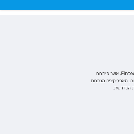
נשוי +1 גר בתל-אביב, אוהב לשחות ולטייל. מייסד ומנכ״ל חברת FamilyBiz, חברה בעולמות ה-Fintech, אשר פיתחה
חה. האפליקציה מנתחת
ת הנדרשת.