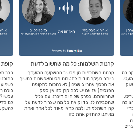
קרנות השלמות: כל מה שחשוב לדעת
קופת 
רובה
קרנות השתלמות הן מכשיר ההשקעה המועדף
כבר תק
מעט.
ביותר בעיקר הודות להטבות מס והאפשרות למשוך
כתוכניו
שוק
את הכסף אחרי 6 שנים (ולא לחכות לתקופת
לשמוע 
הפנסיה) אז אם יש לכם קרן כזו אין ספק
כולם ר
ריט.
שהרווחתם. בפרק של היום דיברנו עם צליל
עכשיו? 
עות זה לכולם! אפליקציית Blink הציבה
שהסבירה לנו בדיוק את כל מה שצריך לדעת על
לנו בד
די
קרן השתלמות. ולמה כדאי מאוד לכל אחד ואחת
להשקע
מאיתנו להחזיק אחת כזו.
ה
רים