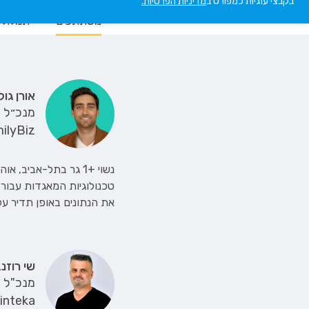
בקבצי עוגיות כמפורט ב
מדיניות הפרטיות.
משתתפים
תמלול
אורן גול
מנכ״ל
ilyBiz
טכנולוגיות המאגדות עבור
את הנתונים באופן תדיר ע
שי רוזנ
מנכ"ל
inteka