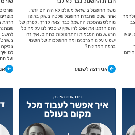
חברת החשמל כבר לא לבד
שורט'ס
משק החשמל בישראל מעולם לא היה חם יותר,
שערכנו ב- 26.10 ימי מלחמה
אחרי שנים שחברת החשמל שלטה בשוק באופן
מוצרים 
צב
מוחלט מהפכת החשמל כבר יצאה לדרך. לפרק של
הזאת ה
היום הזמנו את אולג לריושקין שיסביר לנו על מה כל
שמתנהלי
 יצאו
הרעש, מה המגמות והתהפוכות בתחום, איך זה
להשיג מ
ישפיע עלינו הצרכנים ומה ההשלכות של השינוי
בשורט'
ברמה המדינית?
צביקה ו
חירום
לנו איך
ועל הה
אני רוצה לשמוע
אני