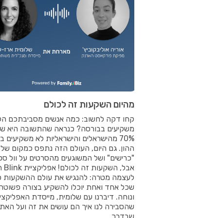
מהיום השקעות זה לכולם
קחו דקה לחשוב: כמה אנשים מסביבתכם הק
משקיעים בבורסה? כנראה שהתשובה היא ש
70% מהישראלים והישראליות לא משקיעים ב
ההון. גם היום, העולם הזה נתפס כמקום של
"כרישים" ושל המשוגעים מהסרטים על וול סט
אבל, השק
לעצמה מטרה: להנגיש את עולם ההשקעות כ
שכל אחד ואחת יוכלו להשקיע בצורה פשוטה
ונוחה. דיברנו עם שלומית, מייסדת האפליקצי
שהסבירה לנו איך הם עושים את זה ועל האתג
שבדרך.