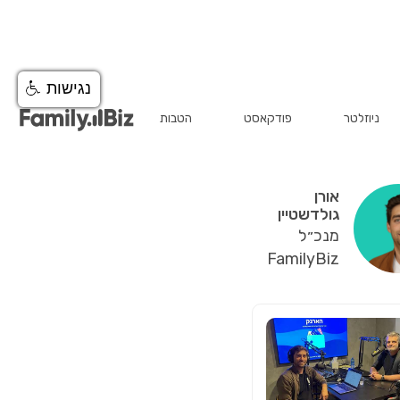
נגישות
בנקאות
ניוזלטר
פודקאסט
הטבות
אורן
גולדשטיין
מנכ״ל
FamilyBiz