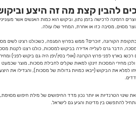
כים להבין קצת מה זה היצע וביקוש,
צרים הזמינה לרכישה בזמן נתון, וביקוש הוא כמות האנשים אשר מעונייני
צר מסוים, מסיבה כזו או אחרת, המחיר שלו עולה.
קופת הקורונה, זוכרים? ממש בפרוץ המגפה, כשכולנו רצינו לשים מסכו
ה, הדבר גרם לעלייה אדירה בביקוש למסכות, כולנו רצנו לקנות מסכות 
שו בארץ לפני פרוץ הקרונה (אולי בסין/יפן היה גם ביקוש לפני) ומחי
כן מחירי המסכות זינקו למאות שקלים לחבילת מסכות, מוצר שכמעט לא 
ו למלא את הביקוש (ייבאו כמויות גדולות של מסכות), והגדילו את היצע
דדים.
ו מ Google Trends שמראה את שינוי הטרנדיות או יותר נכון מדד החיפושים של מילת חיפוש 
חיל להתפשט בין מדינות והגיע גם לישראל.