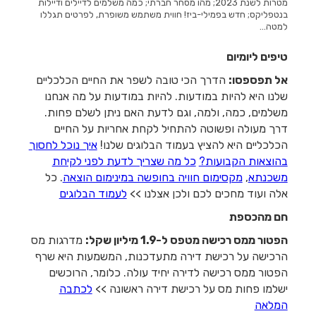
מטרות לשנת 2023; מהו מסחר חברתי; כמה משלמים לדיילים ודיילות
בנטפליקס; חדש בפמילי-ביז! חווית משתמש משופרת, לפרטים תגללו
למטה...
טיפים ליומיום
אל תפספסו:
הדרך הכי טובה לשפר את החיים הכלכליים
שלנו היא להיות במודעות. להיות במודעות על מה אנחנו
משלמים, כמה, ולמה, וגם לדעת האם ניתן לשלם פחות.
דרך מעולה ופשוטה להתחיל לקחת אחריות על החיים
הכלכליים היא להציץ בעמוד הבלוגים שלנו!
איך נוכל לחסוך
בהוצאות הקבועות?
כל מה שצריך לדעת לפני לקיחת
משכנתא
,
מקסימום חוויה בחופשה במינימום הוצאה
. כל
אלה ועוד מחכים לכם ולכן אצלנו >>
לעמוד הבלוגים
חם מהכספת
הפטור ממס רכישה מטפס ל-1.9 מיליון שקל:
מדרגות מס
הרכישה על רכישת דירה מתעדכנות, המשמעות היא שרף
הפטור ממס רכישה לדירה יחיד עולה. כלומר, הרוכשים
ישלמו פחות מס על רכישת דירה ראשונה >>
ל
כתבה
המלאה