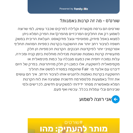
שורט'ס - מה זה קרנות נאמנות?
שורטים הם גרסה מקוצרת וקלילה לפרקים שכבר עשינו, למי שרוצה
לשמוע רק את החלקים המרכזיים מהפרק! את הפרק המלא ניתן
למצוא באפל מיוזיק, ספוטיפיי וגוגל פודקאסט. העלאת הריבית במשק
חשפה לציבור רחב יותר את ההשקעה בקרנות כספיות המהוות תחליף
אטרקטיבי יותר לפיקדונות הבנקים. הקרנות הכספיות הן חלק
מתעשיית קרנות נאמנות שנהנות מנזילות מוחלטת בזמן קניה ומכירה,
עלות נמוכה יחסית ואין כמעט מגבלה על כמות מינימאלית או
מקסימאלית להשקעה, אלו כמובן רק חלק מהיתרונות. בפרק של היום
דיברנו עם אלעד מ- Fair שהוקמה במטרה לפשט את תהליך
ההשקעה בקרנות נאמנות ולהנגיש אותו לציבור הרחב. איך הם עושים
את זה? באמצעות פלטפורמה חדשנית שמציגה את לוח הקרנות
המלא ומאפשרת מסחר ידידותי למשקיעים חדשים, לכרישים ולמי
שביניהם ובלי עמלות בכלל. עכשיו ואף פעם.
אני רוצה לשמוע