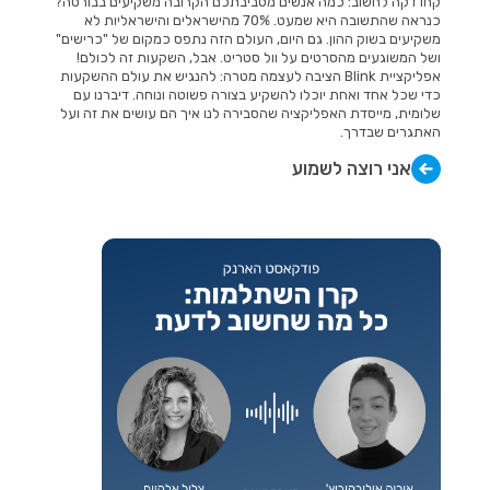
קחו דקה לחשוב: כמה אנשים מסביבתכם הקרובה משקיעים בבורסה?
כנראה שהתשובה היא שמעט. 70% מהישראלים והישראליות לא
משקיעים בשוק ההון. גם היום, העולם הזה נתפס כמקום של "כרישים"
ושל המשוגעים מהסרטים על וול סטריט. אבל, השקעות זה לכולם!
אפליקציית Blink הציבה לעצמה מטרה: להנגיש את עולם ההשקעות
כדי שכל אחד ואחת יוכלו להשקיע בצורה פשוטה ונוחה. דיברנו עם
שלומית, מייסדת האפליקציה שהסבירה לנו איך הם עושים את זה ועל
האתגרים שבדרך.
אני רוצה לשמוע