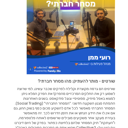
שורטים - מותר להעתיק: מהו מסחר חברתי?
שורטים הם גרסה מקוצרת וקלילה לפרקים שכבר עשינו, למי שרוצה
לשמוע רק את החלקים המרכזיים מהפרק! את הפרק המלא ניתן
למצוא באפל מיוזיק, ספוטיפיי וגוגל פודקאסט. בשנים האחרונות
התפתח סגנון השקעה חדשני: "המסחר החברתי" (Social Trading).
המסחר החברתי מאפשר לכל אדם להשקיע סכום כסף בשוק ההון, גם
אם אין לו את הידע הנחוץ או את הזמן הדרוש לכך. זה מתאפשר
בעזרת מעקב אחר משקיעים מובילים שרשומים לאותה פלטפורמה,
ו"העתקת" תיק המסחר שלהם בלחיצת כפתור. בפרק של היום דיברנו
עם רועי על- Collective2 שהיא אחת מן החברות המובילות בארה"ב