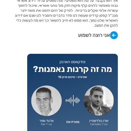
איך הוא נקבע? על מה הוא משפיע? ומה משפיע עליו? דירוג אשראי
גבוה מאפשר ללווים קלף מיקוח חזק מול נותני אשראי, שיכול לחסוך
עשרות אלפי שקלים בריביות . לפרק של היום הזמנו את משה ידגר
מנכ"ל קפטן קרדיט שעשה לנו סדר בדברים והסביר לנו שגם אם דירוג
האשראי שלנו נמוך, הוא ממש לא חייב להשאר כך ויש מה לעשות כדי
לתקן את המצב.
אני רוצה לשמוע