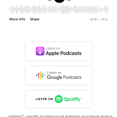
בשנים האחרונות התפתח סגנון השקעה חדשני: "המסחר