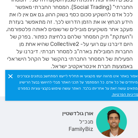
החברתי" (Social Trading). המסחר החברתי מאפשר
לכל אדם להשקיע סכום כסף בשוק ההון, גם אם אין לו את
הידע הנחוץ או את הזמן הדרוש לכך. זה מתאפשר בעזרת
מעקב אחר משקיעים מובילים שרשומים לאותה פלטפורמה,
ו"העתקת" תיק המסחר שלהם בלחיצת כפתור. בפרק של
היום דיברנו עם רועי על- Collective2 שהיא אחת מן
החברות המובילות בארה"ב למסחר חברתי. דיברנו על
הפעילות של המסחר החברתי בהקשר של הקהל הישראלי
באמצעות חברת אינטראקטיב ישראל.
מור באתר אינו מהווה יעוץ מקצועי או תחליף לייעוץ המתחשב בנתונים ובצרכים
יוחדים של כל אדם. כל המסתמך על תכני האתר מבלי להיוועץ בבעל הרישיון
תאים עושה זאת על אחריותו בלבד. האתר עושה שימוש בקבצי עוגיות כמפורט
משתתפים
תמלול
דיניות הפרטיות.
אורן גולדשטיין
מנכ״ל
FamilyBiz