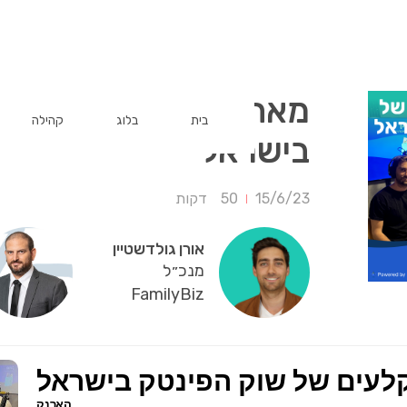
מאחורי הקלעים של שו
בית
בלוג
קהילה
בישראל
15/6/23
50
דקות
אורן גולדשטיין
מנכ״ל
FamilyBiz