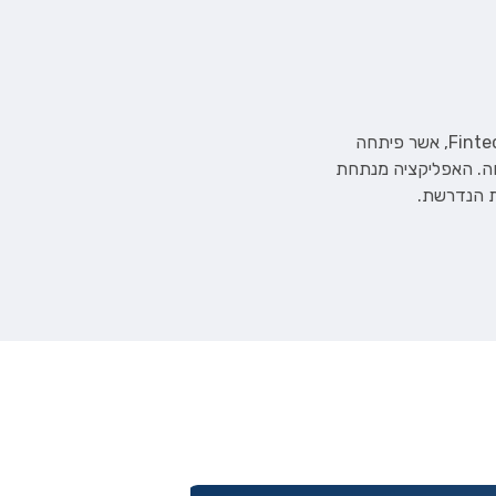
נשוי +1 גר בתל-אביב, אוהב לשחות ולטייל. מייסד ומנכ״ל חברת FamilyBiz, חברה בעולמות ה-Fintech, אשר פיתחה
חה. האפליקציה מנתחת
ת הנדרשת.