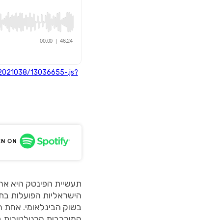
2021038/13036655-.js?
<div id="buzzsprout-player-13036655"></div><script src="
 charset="utf-8"></script>
בשוק הבינלאומי. אחת ה
המורכבות הרגולטורית ב