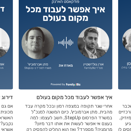
איך אפשר לעבוד מכל מקום בעולם
דירוג 
כבר
אחרי שגר תקופה במצפה רמון ובכל מקרה עבד
אם גם 
כזיים
מהבית, מתן אברמוביץ', כיום המשנה למנכ"ל
מכונית
וזיק,
במשרד הפרסום StepUp, חשב לעצמו: למה
האשראי 
יע
בעצם אי אפשר לעשות את אותו דבר מיוון?
נקבע? ע
סים לו
מרומניה? מספרד? ואז הוא החליט להפסיק רק
אשראי ג