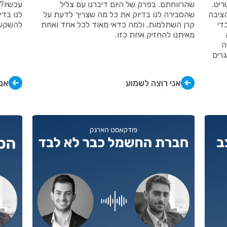
ריט.
שהרווחתם. בפרק של היום דיברנו עם צליל
עכשיו? 
עות זה לכולם! אפליקציית Blink הציבה
שהסבירה לנו בדיוק את כל מה שצריך לדעת על
לנו בד
די
קרן השתלמות. ולמה כדאי מאוד לכל אחד ואחת
להשקע
מאיתנו להחזיק אחת כזו.
ה
רים
אני רוצה לשמוע
אני