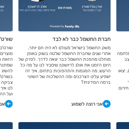
חברת החשמל כבר לא לבד
שורט'ס
משק החשמל בישראל מעולם לא היה חם יותר,
שערכנו ב- 26.10 ימי מלחמה
אחרי שנים שחברת החשמל שלטה בשוק באופן
מוצרים 
צב
מוחלט מהפכת החשמל כבר יצאה לדרך. לפרק של
הזאת ה
היום הזמנו את אולג לריושקין שיסביר לנו על מה כל
שמתנהלי
 יצאו
הרעש, מה המגמות והתהפוכות בתחום, איך זה
להשיג מ
ישפיע עלינו הצרכנים ומה ההשלכות של השינוי
בשורט'
ברמה המדינית?
צביקה ו
חירום
לנו איך
ועל הה
אני רוצה לשמוע
אני