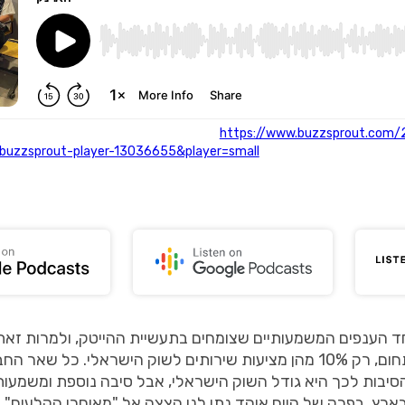
https://www.buzzsprout.com/
=buzzsprout-player-13036655&player=small
" type="text/javascript"
הישראליות הפועלות בתחום, רק 10% מהן מציעות שירותים לשוק הישראלי.
סיבות לכך היא גודל השוק הישראלי, אבל סיבה נוספת ומשמעות
ארץ. בפרק של היום אוהד נתן לנו הצצה אל "מאוחרי הקלעים" 