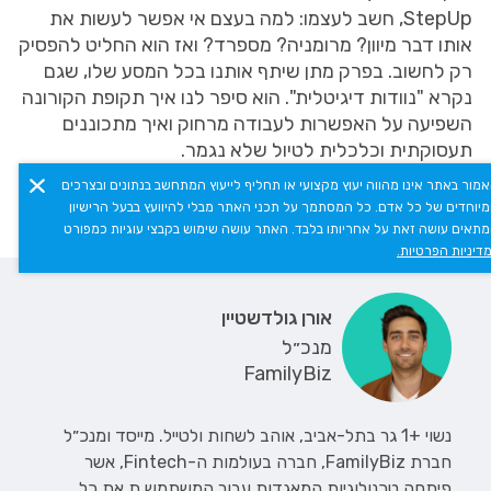
StepUp, חשב לעצמו: למה בעצם אי אפשר לעשות את
אותו דבר מיוון? מרומניה? מספרד? ואז הוא החליט להפסיק
רק לחשוב. בפרק מתן שיתף אותנו בכל המסע שלו, שגם
נקרא "נוודות דיגיטלית". הוא סיפר לנו איך תקופת הקורונה
השפיעה על האפשרות לעבודה מרחוק ואיך מתכוננים
תעסוקתית וכלכלית לטיול שלא נגמר.
מור באתר אינו מהווה יעוץ מקצועי או תחליף לייעוץ המתחשב בנתונים ובצרכים
יוחדים של כל אדם. כל המסתמך על תכני האתר מבלי להיוועץ בבעל הרישיון
תאים עושה זאת על אחריותו בלבד. האתר עושה שימוש בקבצי עוגיות כמפורט
משתתפים
תמלול
דיניות הפרטיות.
אורן גולדשטיין
מנכ״ל
FamilyBiz
נשוי +1 גר בתל-אביב, אוהב לשחות ולטייל. מייסד ומנכ״ל
חברת FamilyBiz, חברה בעולמות ה-Fintech, אשר
פיתחה טכנולוגיות המאגדות עבור המשתמש.ת את כל